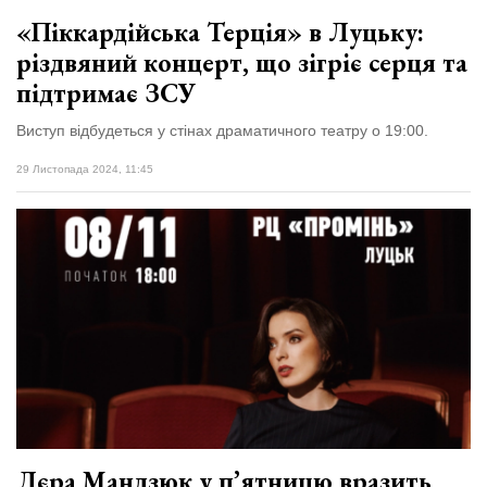
«Піккардійська Терція» в Луцьку:
різдвяний концерт, що зігріє серця та
підтримає ЗСУ
Виступ відбудеться у стінах драматичного театру о 19:00.
29 Листопада 2024, 11:45
Лєра Мандзюк у п’ятницю вразить