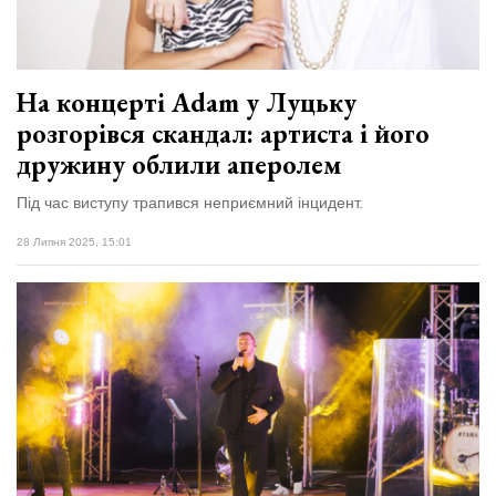
На концерті Adam у Луцьку
розгорівся скандал: артиста і його
дружину облили аперолем
Під час виступу трапився неприємний інцидент.
28 Липня 2025, 15:01