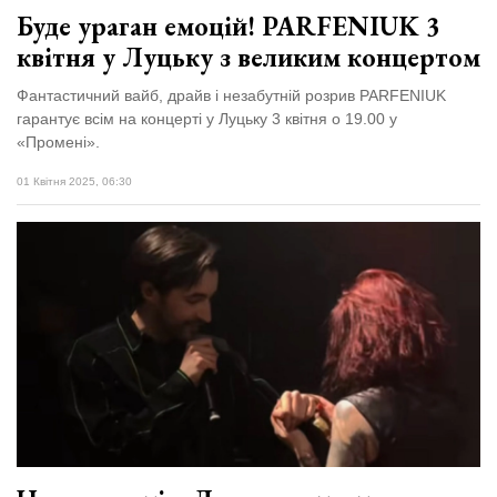
Буде ураган емоцій! PARFENIUK 3
квітня у Луцьку з великим концертом
Фантастичний вайб, драйв і незабутній розрив PARFENIUK
гарантує всім на концерті у Луцьку 3 квітня о 19.00 у
«Промені».
01 Квітня 2025, 06:30