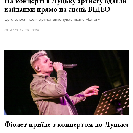
На концерті в Луцьку артисту одягли
кайданки прямо на сцені. ВІДЕО
Це сталося, коли артист виконував пісню «Error»
20 Березня 2025, 04:54
Фіолет приїде з концертом до Луцька