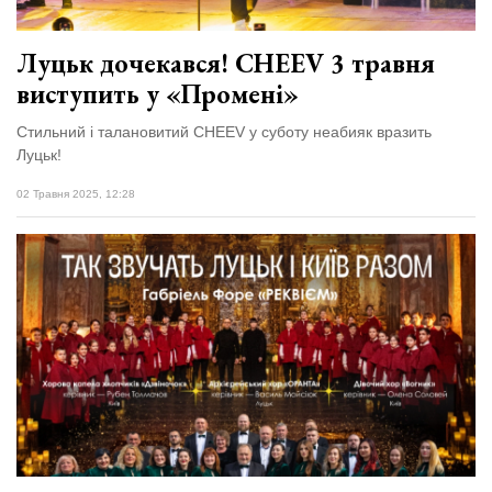
Луцьк дочекався! CHEEV 3 травня
виступить у «Промені»
Стильний і талановитий CHEEV у суботу неабияк вразить
Луцьк!
02 Травня 2025, 12:28