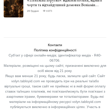
«Пекельна хоругва»: відважні козаки, відмиті
чорти та відчайдушний домовик Веніамін.
ВІДГУК
28 Грудня
11073
Контакти
Політика конфіденційності
Суб'єкт у сфері онлайн-медіа; ідентифікатор медіа - R40-
06706.
Матеріали, розміщені на цьому сайті, призначені виключно для
осіб віком від 21 року.
Якщо вам менше 21 року, будь ласка, залиште цей сайт.
Сайт
volyn.tabloyid.com не проводить ігри на реальні та/або
віртуальні гроші, також сайт не приймає ні в якій формі оплату
ставок та/інших платежів, які пов’язані/можуть бути пов’язані з
азартними іграми, букмекерами чи тоталізаторами. Будь-які
матеріали на інформаційному ресурсі volyn.tabloyid.com
публікуються виключно в інформаційних цілях. Участь в