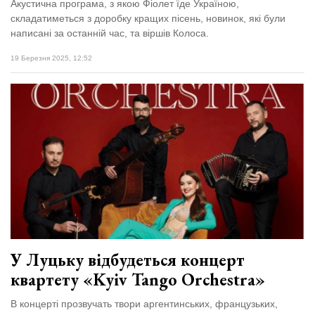
Акустична програма, з якою Фіолет їде Україною,
складатиметься з доробку кращих пісень, новинок, які були
написані за останній час, та віршів Колоса.
19 Березня 2025, 12:52
У Луцьку відбудеться концерт
квартету «Kyiv Tango Orchestra»
В концерті прозвучать твори аргентинських, французьких,