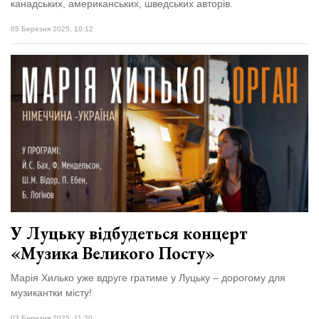
канадських, американських, шведських авторів.
05 Березня 2025, 10:12
У Луцьку відбудеться концерт
«Музика Великого Посту»
Марія Хилько уже вдруге гратиме у Луцьку – дорогому для
музикантки місту!
03 Березня 2025, 11:30