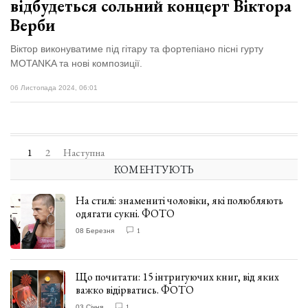
відбудеться сольний концерт Віктора
Верби
Віктор виконуватиме під гітару та фортепіано пісні гурту
MOTANKA та нові композиції.
06 Листопада 2024, 06:01
1
2
Наступна
КОМЕНТУЮТЬ
На стилі: знамениті чоловіки, які полюбляють
одягати сукні. ФОТО
08 Березня
1
Що почитати: 15 інтригуючих книг, від яких
важко відірватись. ФОТО
03 Січня
1