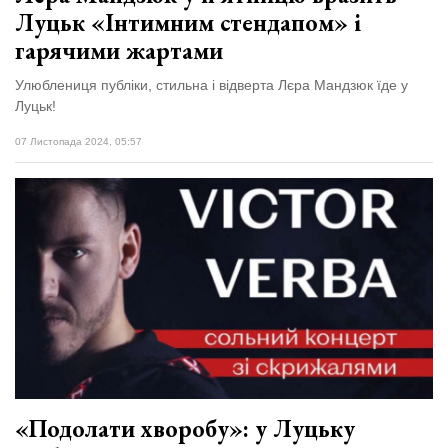
Луцьк «Інтимним стендапом» і
гарячими жартами
Улюблениця публіки, стильна і відверта Лєра Мандзюк їде у
Луцьк!
07 Листопада 2024, 05:57
«Подолати хворобу»: у Луцьку