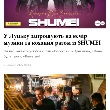
У Луцьку запрошують на вечір
музики та кохання разом із SHUMEI
На вас чекають улюблені хіти «Волосся», «Одні твої», «Вона
була така», «Комета»!
07 Лютого 2025, 06:16