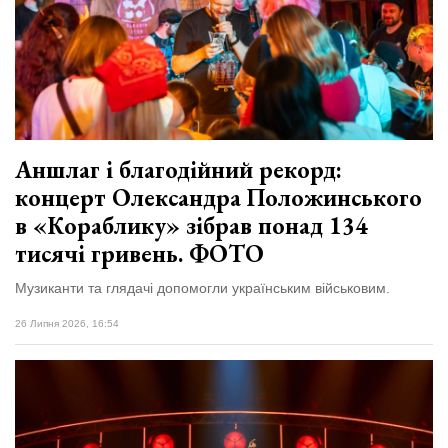
Зіньківський
залишив у
27 Липня 2026
Луцьку
705 переглядів
три...
Всі розділи
Персона
Аншлаг і благодійний рекорд:
Лайф
концерт Олександра Положинського
Афіша
в «Кораблику» зібрав понад 134
ZONE 18+
тисячі гривень. ФОТО
Музиканти та глядачі допомогли українським військовим.
Контакти
Політика конфіденційності
26 Липня 2026, 16:54