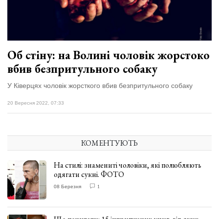
відбулася
XIX
29 Липня 2026
Спартакіада
542 переглядів
VolWe...
Всі розділи
Об стіну: на Волині чоловік жорстоко
вбив безпритульного собаку
Персона
Лайф
У Ківерцях чоловік жорсткого вбив безпритульного собаку
Афіша
20 Вересня 2022, 07:33
ZONE 18+
КОМЕНТУЮТЬ
Контакти
Політика конфіденційності
На стилі: знамениті чоловіки, які полюбляють
одягати сукні. ФОТО
08 Березня
1