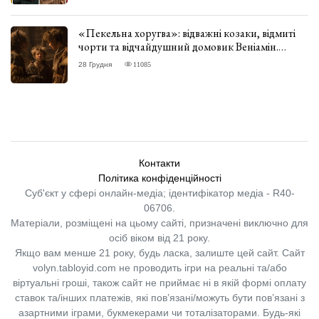
«Пекельна хоругва»: відважні козаки, відмиті
чорти та відчайдушний домовик Веніамін.
ВІДГУК
28 Грудня
11085
Контакти
Політика конфіденційності
Суб'єкт у сфері онлайн-медіа; ідентифікатор медіа - R40-
06706.
Матеріали, розміщені на цьому сайті, призначені виключно для
осіб віком від 21 року.
Якщо вам менше 21 року, будь ласка, залиште цей сайт.
Сайт
volyn.tabloyid.com не проводить ігри на реальні та/або
віртуальні гроші, також сайт не приймає ні в якій формі оплату
ставок та/інших платежів, які пов’язані/можуть бути пов’язані з
азартними іграми, букмекерами чи тоталізаторами. Будь-які