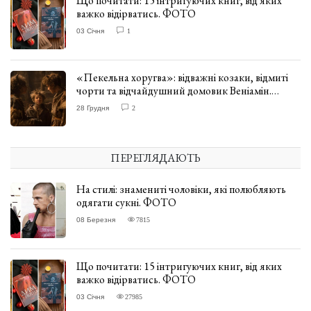
Що почитати: 15 інтригуючих книг, від яких
важко відірватись. ФОТО
03 Січня
1
«Пекельна хоругва»: відважні козаки, відмиті
чорти та відчайдушний домовик Веніамін.
ВІДГУК
28 Грудня
2
ПЕРЕГЛЯДАЮТЬ
На стилі: знамениті чоловіки, які полюбляють
одягати сукні. ФОТО
08 Березня
7815
Що почитати: 15 інтригуючих книг, від яких
важко відірватись. ФОТО
03 Січня
27985