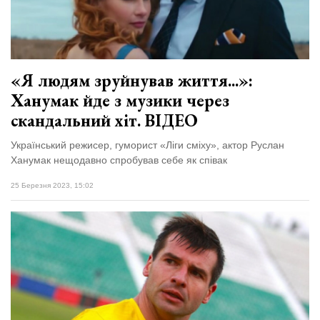
Зіньківський
залишив у
27 Липня 2026
Луцьку
767 переглядів
три...
Всі розділи
«Я людям зруйнував життя...»:
Ханумак йде з музики через
Персона
скандальний хіт. ВІДЕО
Лайф
Український режисер, гуморист «Ліги сміху», актор Руслан
Афіша
Ханумак нещодавно спробував себе як співак
ZONE 18+
25 Березня 2023, 15:02
Контакти
Політика конфіденційності