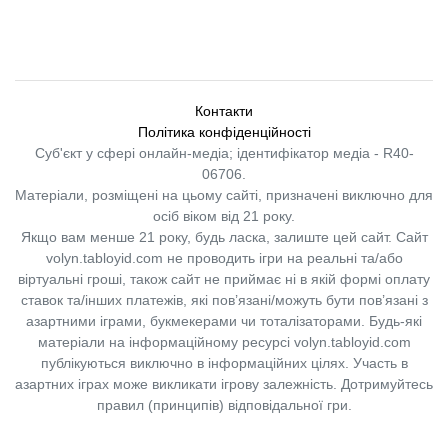
Контакти
Політика конфіденційності
Суб'єкт у сфері онлайн-медіа; ідентифікатор медіа - R40-
06706.
Матеріали, розміщені на цьому сайті, призначені виключно для
осіб віком від 21 року.
Якщо вам менше 21 року, будь ласка, залиште цей сайт.
Сайт
volyn.tabloyid.com не проводить ігри на реальні та/або
віртуальні гроші, також сайт не приймає ні в якій формі оплату
ставок та/інших платежів, які пов’язані/можуть бути пов’язані з
азартними іграми, букмекерами чи тоталізаторами. Будь-які
матеріали на інформаційному ресурсі volyn.tabloyid.com
публікуються виключно в інформаційних цілях. Участь в
азартних іграх може викликати ігрову залежність. Дотримуйтесь
правил (принципів) відповідальної гри.
Copyright © 2014-2026,
«Таблоїд Волині»
Використання матеріалів сайту