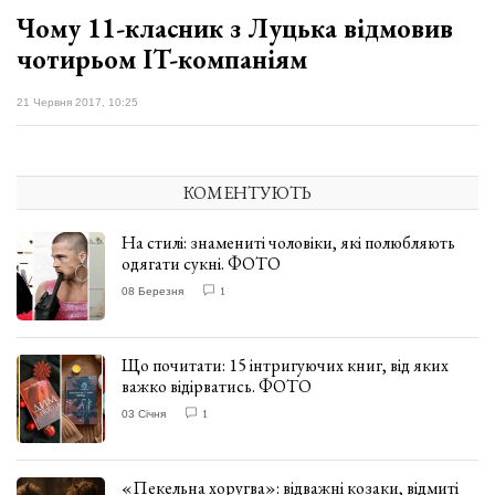
Чому 11-класник з Луцька відмовив
чотирьом IT-компаніям
21 Червня 2017, 10:25
КОМЕНТУЮТЬ
На стилі: знамениті чоловіки, які полюбляють
одягати сукні. ФОТО
08 Березня
1
Що почитати: 15 інтригуючих книг, від яких
важко відірватись. ФОТО
03 Січня
1
«Пекельна хоругва»: відважні козаки, відмиті