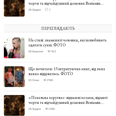
чорти та відчайдушний домовик Веніамін.
ВІДГУК
28 Грудня
2
ПЕРЕГЛЯДАЮТЬ
На стилі: знамениті чоловіки, які полюбляють
одягати сукні. ФОТО
08 Березня
7813
Що почитати: 15 інтригуючих книг, від яких
важко відірватись. ФОТО
03 Січня
27983
«Пекельна хоругва»: відважні козаки, відмиті
чорти та відчайдушний домовик Веніамін.
ВІДГУК
28 Грудня
11083