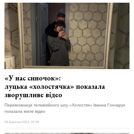
«У нас синочок»:
луцька «холостячка» показала
зворушливе відео
Переможниця телевізійного шоу «Холостяк» Іванна Гончарук
показала миле відео
09 Березня 2021, 07:55