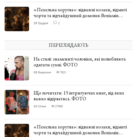
«Пекельна хоругва»: відважні козаки, відмиті
чорти та відчайдушний домовик Веніамін.
ВІДГУК
28 Грудня
2
ПЕРЕГЛЯДАЮТЬ
На стилі: знамениті чоловіки, які полюбляють
одягати сукні. ФОТО
08 Березня
7821
Що почитати: 15 інтригуючих книг, від яких
важко відірватись. ФОТО
03 Січня
27999
«Пекельна хоругва»: відважні козаки, відмиті
чорти та відчайдушний домовик Веніамін.