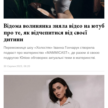
Відома волинянка зняла відео на ютуб
про те, як відчепитися від своєї
дитини
Переможниця шоу «Холостяк» Іванна Гончарук створила
подкаст про материнство «MAMMICAST», де разом зі своєю
подругою Юлією обговорює актуальні теми в материнстві.
30 Серпня 2023, 06:20