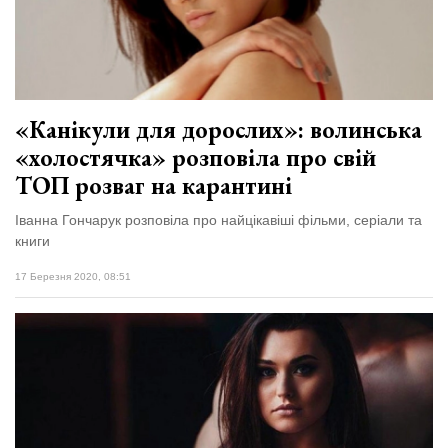
«Канікули для дорослих»: волинська
«холостячка» розповіла про свій
ТОП розваг на карантині
Іванна Гончарук розповіла про найцікавіші фільми, серіали та
книги
17 Березня 2020, 08:51