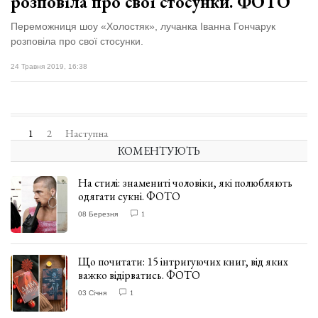
розповіла про свої стосунки. ФОТО
Переможниця шоу «Холостяк», лучанка Іванна Гончарук
розповіла про свої стосунки.
24 Травня 2019, 16:38
1
2
Наступна
КОМЕНТУЮТЬ
На стилі: знамениті чоловіки, які полюбляють
одягати сукні. ФОТО
08 Березня
1
Що почитати: 15 інтригуючих книг, від яких
важко відірватись. ФОТО
03 Січня
1