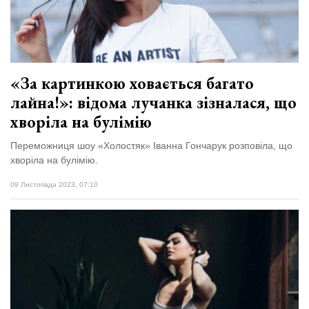
«За картинкою ховається багато
лайна!»: відома лучанка зізналася, що
хворіла на булімію
Переможниця шоу «Холостяк» Іванна Гончарук розповіла, що
хворіла на булімію.
09 Листопада 2023, 07:10