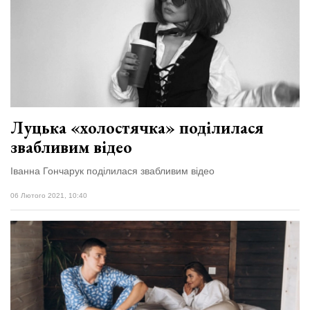
Луцька «холостячка» поділилася
звабливим відео
Іванна Гончарук поділилася звабливим відео
06 Лютого 2021, 10:40