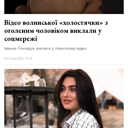
Відео волинської «холостячки» з
оголеним чоловіком виклали у
соцмережі
Іванна Гончарук знялася у пікантному відео
15 Січня 2020, 11:35