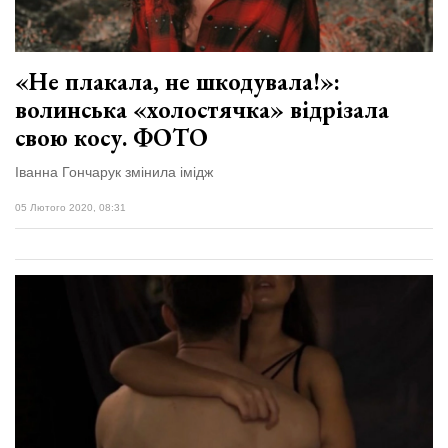
«Не плакала, не шкодувала!»:
волинська «холостячка» відрізала
свою косу. ФОТО
Іванна Гончарук змінила імідж
05 Лютого 2020, 08:31