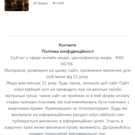
ВІДГУК
28 Грудня
11090
Контакти
Політика конфіденційності
Суб'єкт у сфері онлайн-медіа; ідентифікатор медіа - R40-
06706.
Матеріали, розміщені на цьому сайті, призначені виключно для
осіб віком від 21 року.
Якщо вам менше 21 року, будь ласка, залиште цей сайт.
Сайт
volyn.tabloyid.com не проводить ігри на реальні та/або
віртуальні гроші, також сайт не приймає ні в якій формі оплату
ставок та/інших платежів, які пов’язані/можуть бути пов’язані з
азартними іграми, букмекерами чи тоталізаторами. Будь-які
матеріали на інформаційному ресурсі volyn.tabloyid.com
публікуються виключно в інформаційних цілях. Участь в
азартних іграх може викликати ігрову залежність. Дотримуйтесь
правил (принципів) відповідальної гри.