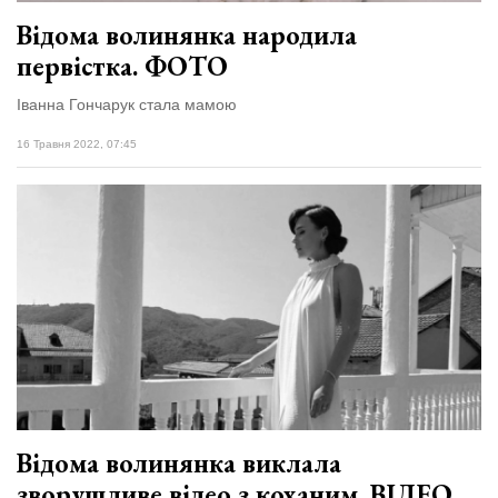
Відома волинянка народила
первістка. ФОТО
Іванна Гончарук стала мамою
16 Травня 2022, 07:45
Відома волинянка виклала
зворушливе відео з коханим. ВІДЕО