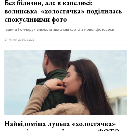
Без білизни, але в капелюсі:
волинська «холостячка» поділилась
спокусливими фото
Іванна Гончарук виклала звабливі фото з нової фотосесії
17 Липня 2019, 11:26
Найвідоміша луцька «холостячка»