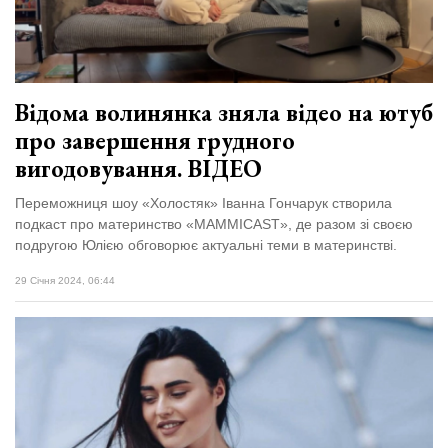
відбулася
XIX
29 Липня 2026
Спартакіада
576 переглядів
VolWe...
Всі розділи
Відома волинянка зняла відео на ютуб
про завершення грудного
Персона
вигодовування. ВІДЕО
Лайф
Переможниця шоу «Холостяк» Іванна Гончарук створила
Афіша
подкаст про материнство «MAMMICAST», де разом зі своєю
ZONE 18+
подругою Юлією обговорює актуальні теми в материнстві.
29 Січня 2024, 06:44
Контакти
Політика конфіденційності