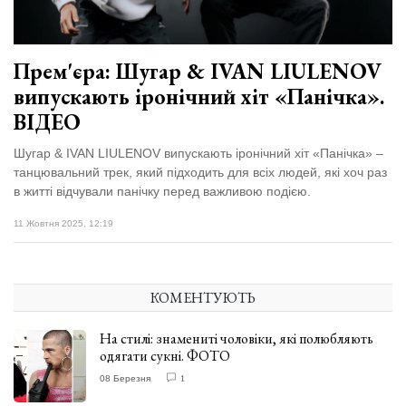
Прем'єра: Шугар & IVAN LIULENOV
випускають іронічний хіт «Панічка».
ВІДЕО
Шугар & IVAN LIULENOV випускають іронічний хіт «Панічка» –
танцювальний трек, який підходить для всіх людей, які хоч раз
в житті відчували панічку перед важливою подією.
11 Жовтня 2025, 12:19
КОМЕНТУЮТЬ
На стилі: знамениті чоловіки, які полюбляють
одягати сукні. ФОТО
08 Березня
1