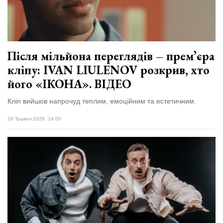
відбулася
XIX
29 Липня 2026
Спартакіада
541 переглядів
VolWe...
Всі розділи
Після мільйона переглядів – премʼєра
кліпу: IVAN LIULENOV розкрив, хто
Персона
його «ІКОНА». ВІДЕО
Лайф
Кліп вийшов напрочуд теплим, емоційним та естетичним.
Афіша
ZONE 18+
29 Травня 2026, 14:00
Контакти
Політика конфіденційності