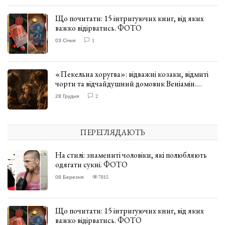
Що почитати: 15 інтригуючих книг, від яких
важко відірватись. ФОТО
03 Січня
1
«Пекельна хоругва»: відважні козаки, відмиті
чорти та відчайдушний домовик Веніамін.
ВІДГУК
28 Грудня
2
ПЕРЕГЛЯДАЮТЬ
На стилі: знамениті чоловіки, які полюбляють
одягати сукні. ФОТО
08 Березня
7815
Що почитати: 15 інтригуючих книг, від яких
важко відірватись. ФОТО