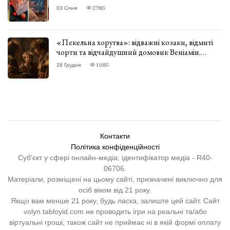
03 Січня
27985
«Пекельна хоругва»: відважні козаки, відмиті
чорти та відчайдушний домовик Веніамін.
ВІДГУК
28 Грудня
11085
Контакти
Політика конфіденційності
Суб'єкт у сфері онлайн-медіа; ідентифікатор медіа - R40-
06706.
Матеріали, розміщені на цьому сайті, призначені виключно для
осіб віком від 21 року.
Якщо вам менше 21 року, будь ласка, залиште цей сайт.
Сайт
volyn.tabloyid.com не проводить ігри на реальні та/або
віртуальні гроші, також сайт не приймає ні в якій формі оплату