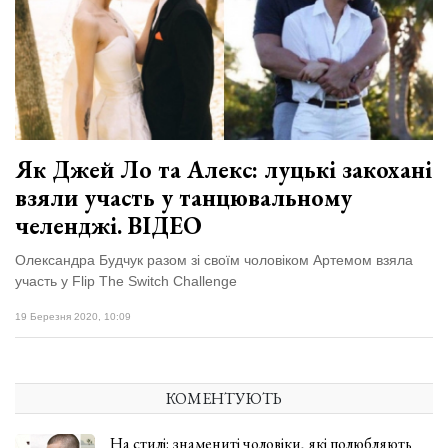
Зіньківський
залишив у
27 Липня 2026
Луцьку
767 переглядів
три...
Всі розділи
Персона
Як Джей Ло та Алекс: луцькі закохані
Лайф
взяли участь у танцювальному
Афіша
челенджі. ВІДЕО
ZONE 18+
Олександра Будчук разом зі своїм чоловіком Артемом взяла
участь у Flip The Switch Challenge
Контакти
19 Березня 2020, 10:09
Політика конфіденційності
КОМЕНТУЮТЬ
На стилі: знамениті чоловіки, які полюбляють