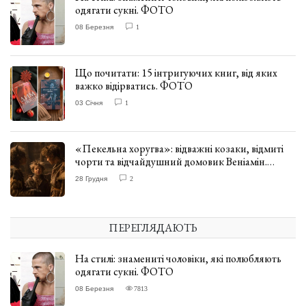
одягати сукні. ФОТО
08 Березня
1
Що почитати: 15 інтригуючих книг, від яких
важко відірватись. ФОТО
03 Січня
1
«Пекельна хоругва»: відважні козаки, відмиті
чорти та відчайдушний домовик Веніамін.
ВІДГУК
28 Грудня
2
ПЕРЕГЛЯДАЮТЬ
На стилі: знамениті чоловіки, які полюбляють
одягати сукні. ФОТО
08 Березня
7813