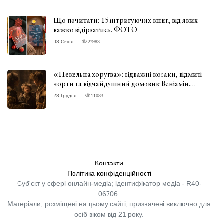
Що почитати: 15 інтригуючих книг, від яких
важко відірватись. ФОТО
03 Січня
27983
«Пекельна хоругва»: відважні козаки, відмиті
чорти та відчайдушний домовик Веніамін.
ВІДГУК
28 Грудня
11083
Контакти
Політика конфіденційності
Суб'єкт у сфері онлайн-медіа; ідентифікатор медіа - R40-
06706.
Матеріали, розміщені на цьому сайті, призначені виключно для
осіб віком від 21 року.