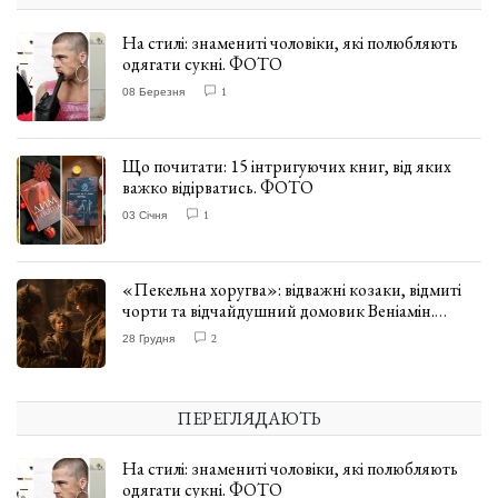
На стилі: знамениті чоловіки, які полюбляють
одягати сукні. ФОТО
08 Березня
1
Що почитати: 15 інтригуючих книг, від яких
важко відірватись. ФОТО
03 Січня
1
«Пекельна хоругва»: відважні козаки, відмиті
чорти та відчайдушний домовик Веніамін.
ВІДГУК
28 Грудня
2
ПЕРЕГЛЯДАЮТЬ
На стилі: знамениті чоловіки, які полюбляють
одягати сукні. ФОТО