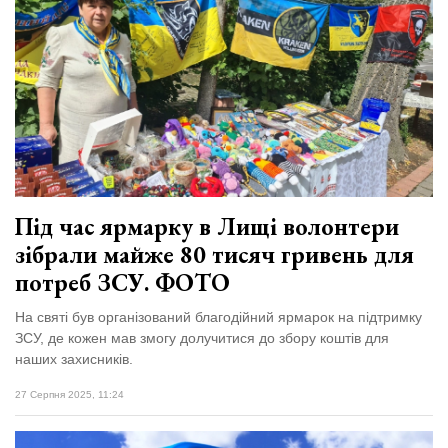
Зіньківський
залишив у
27 Липня 2026
Луцьку
673 переглядів
три...
Всі розділи
Персона
Лайф
Афіша
Під час ярмарку в Лищі волонтери
ZONE 18+
зібрали майже 80 тисяч гривень для
потреб ЗСУ. ФОТО
Контакти
На святі був організований благодійний ярмарок на підтримку
Політика конфіденційності
ЗСУ, де кожен мав змогу долучитися до збору коштів для
наших захисників.
27 Серпня 2025, 11:24