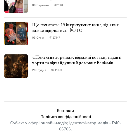
08 Березня
7804
Що почитати: 15 інтригуючих книг, від яких
важко відірватись. ФОТО
03 Січня
27947
«Пекельна хоругва»: відважні козаки, відмиті
чорти та відчайдушний домовик Веніамін.
ВІДГУК
28 Грудня
11070
Контакти
Політика конфіденційності
Суб'єкт у сфері онлайн-медіа; ідентифікатор медіа - R40-
06706.