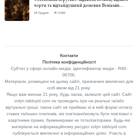
чорти та відчайдушний домовик Веніамін.
ВІДГУК
28 Грудня
11084
Контакти
Політика конфіденційності
Суб'єкт у сфері онлайн-медіа; ідентифікатор медіа - R40-
06706.
Матеріали, розміщені на цьому сайті, призначені виключно для
осіб віком від 21 року.
Якщо вам менше 21 року, будь ласка, залиште цей сайт.
Сайт
volyn.tabloyid.com не проводить ігри на реальні та/або
віртуальні гроші, також сайт не приймає ні в якій формі оплату
ставок та/інших платежів, які пов’язані/можуть бути пов’язані з
азартними іграми, букмекерами чи тоталізаторами. Будь-які
матеріали на інформаційному ресурсі volyn.tabloyid.com
публікуються виключно в інформаційних цілях. Участь в