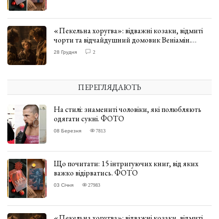
«Пекельна хоругва»: відважні козаки, відмиті
чорти та відчайдушний домовик Веніамін.
ВІДГУК
28 Грудня
2
ПЕРЕГЛЯДАЮТЬ
На стилі: знамениті чоловіки, які полюбляють
одягати сукні. ФОТО
08 Березня
7813
Що почитати: 15 інтригуючих книг, від яких
важко відірватись. ФОТО
03 Січня
27983
«Пекельна хоругва»: відважні козаки, відмиті