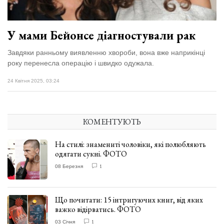
У мами Бейонсе діагностували рак
Завдяки ранньому виявленню хвороби, вона вже наприкінці
року перенесла операцію і швидко одужала.
24 Квітня 2025, 03:24
КОМЕНТУЮТЬ
На стилі: знамениті чоловіки, які полюбляють
одягати сукні. ФОТО
08 Березня
1
Що почитати: 15 інтригуючих книг, від яких
важко відірватись. ФОТО
03 Січня
1