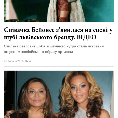
Зіньківський
залишив у
27 Липня 2026
Луцьку
781 переглядів
три...
Всі розділи
Співачка Бейонсе зʼявилася на сцені у
шубі львівського бренду. ВІДЕО
Персона
Стильна оверсайз шуба зі штучного хутра стала яскравим
Лайф
акцентом ковбойського образу артистки.
Афіша
28 Травня 2025, 07:45
ZONE 18+
Контакти
Політика конфіденційності