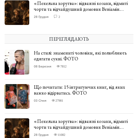
«Пекельна хоругва»: відважні козаки, відмиті
чорти та відчайдушний домовик Веніамін.
ВІДГУК
28 Грудня
2
ПЕРЕГЛЯДАЮТЬ
На стилі: знамениті чоловіки, які полюбляють
одягати сукні. ФОТО
08 Березня
7812
Що почитати: 15 інтригуючих книг, від яких
важко відірватись. ФОТО
03 Січня
27981
«Пекельна хоругва»: відважні козаки, відмиті
чорти та відчайдушний домовик Веніамін.
ВІДГУК
28 Грудня
11082