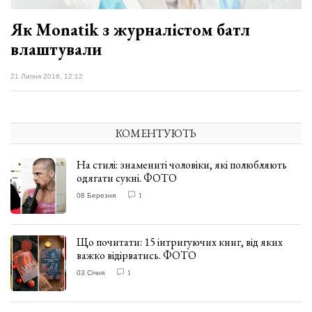
Як Мonatik з журналістом батл
влаштували
21 Липня 2016, 12:12
КОМЕНТУЮТЬ
На стилі: знамениті чоловіки, які полюбляють
одягати сукні. ФОТО
08 Березня
1
Що почитати: 15 інтригуючих книг, від яких
важко відірватись. ФОТО
03 Січня
1