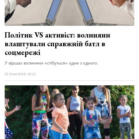
Зіньківський
залишив у
27 Липня 2026
Луцьку
760 переглядів
три...
Всі розділи
Політик VS активіст: волиняни
влаштували справжній батл в
Персона
соцмережі
Лайф
У віршах волиняни «стібуться» одне з одного.
Афіша
ZONE 18+
22 Січня 2019, 10:12
Контакти
Політика конфіденційності