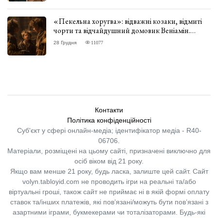
«Пекельна хоругва»: відважні козаки, відмиті
чорти та відчайдушний домовик Веніамін.
ВІДГУК
28 Грудня
11077
Контакти
Політика конфіденційності
Суб'єкт у сфері онлайн-медіа; ідентифікатор медіа - R40-
06706.
Матеріали, розміщені на цьому сайті, призначені виключно для
осіб віком від 21 року.
Якщо вам менше 21 року, будь ласка, залиште цей сайт.
Сайт
volyn.tabloyid.com не проводить ігри на реальні та/або
віртуальні гроші, також сайт не приймає ні в якій формі оплату
ставок та/інших платежів, які пов’язані/можуть бути пов’язані з
азартними іграми, букмекерами чи тоталізаторами. Будь-які