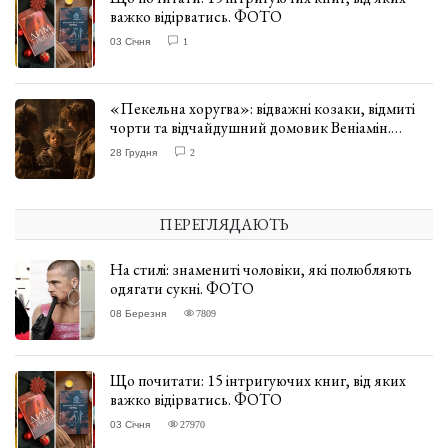
важко відірватись. ФОТО
03 Січня
1
«Пекельна хоругва»: відважні козаки, відмиті
чорти та відчайдушний домовик Веніамін.
ВІДГУК
28 Грудня
2
ПЕРЕГЛЯДАЮТЬ
На стилі: знамениті чоловіки, які полюбляють
одягати сукні. ФОТО
08 Березня
7809
Що почитати: 15 інтригуючих книг, від яких
важко відірватись. ФОТО
03 Січня
27970