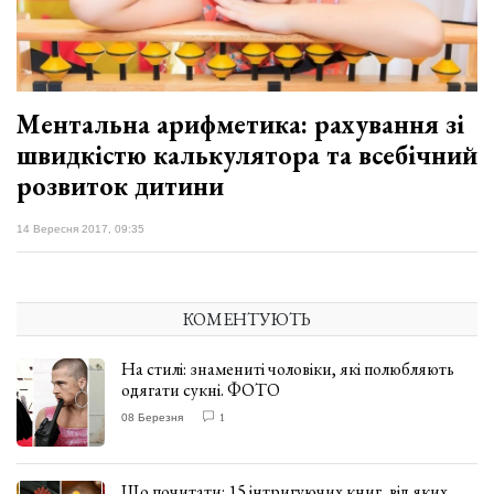
Зіньківський
залишив у
27 Липня 2026
Луцьку
732 переглядів
три...
Всі розділи
Ментальна арифметика: рахування зі
швидкістю калькулятора та всебічний
Персона
розвиток дитини
Лайф
Афіша
14 Вересня 2017, 09:35
ZONE 18+
КОМЕНТУЮТЬ
Контакти
Політика конфіденційності
На стилі: знамениті чоловіки, які полюбляють
одягати сукні. ФОТО
08 Березня
1
Що почитати: 15 інтригуючих книг, від яких