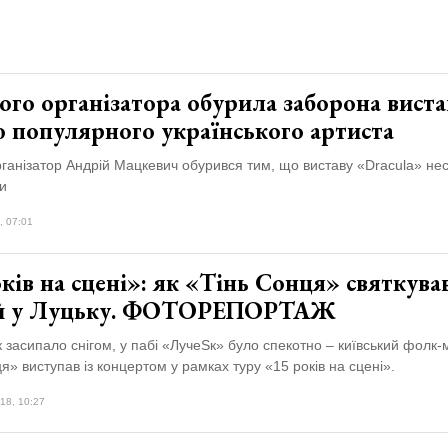
го організатора обурила заборона виста
ю популярного українського артиста
ганізатор Андрій Мацкевич обурився тим, що виставу «Dracula» не
и
, 07:01
ків на сцені»: як «Тінь Сонця» святкува
й у Луцьку. ФОТОРЕПОРТАЖ
 засипало снігом, у пабі «ЛучеSк» було спекотно – київський фолк-
я» виступав із концертом у рамках туру «15 років на сцені».
18, 10:27