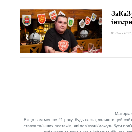
ЗаКаЗу
інтер
03 Січня 2017,
Матеріал
Якщо вам менше 21 року, будь ласка, залиште цей сайт
ставок та/інших платежів, які пов’язані/можуть бути по