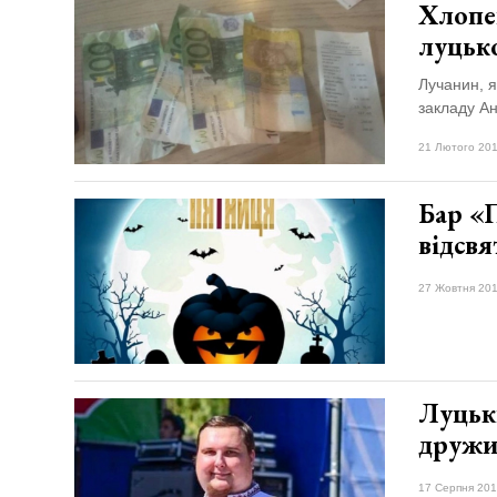
Хлопе
луцько
Лучанин, я
закладу А
21 Лютого 201
​Бар «
відсвя
27 Жовтня 201
​Луцьк
дружи
17 Серпня 201