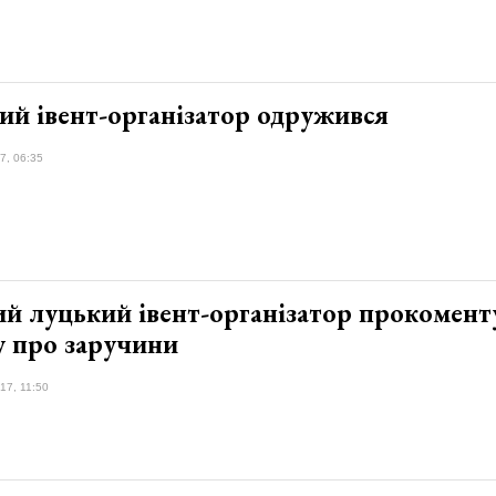
ий івент-організатор одружився
7, 06:35
ий луцький івент-організатор прокомент
у про заручини
17, 11:50