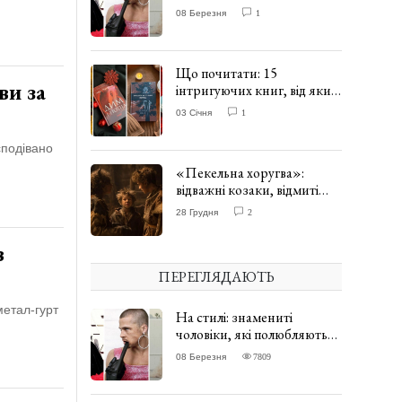
одягати сукні. ФОТО
08 Березня
1
Що почитати: 15
ви за
інтригуючих книг, від яких
важко відірватись. ФОТО
03 Січня
1
сподівано
«Пекельна хоругва»:
відважні козаки, відмиті
чорти та відчайдушний
28 Грудня
2
домовик Веніамін. ВІДГУК
в
ПЕРЕГЛЯДАЮТЬ
метал-гурт
На стилі: знамениті
чоловіки, які полюбляють
одягати сукні. ФОТО
08 Березня
7809