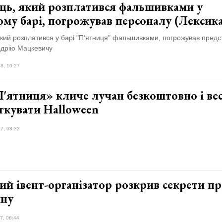
ць, який розплатився фальшивками у
му барі, погрожував персоналу (Лексика
кий розплатився у барі "П'ятниця" фальшивками, погрожував предс
ндрію Мацкевичу
8, 10:27
П'ятниця» кличе лучан безкоштовно і ве
ткувати Halloween
7, 08:33
ий івент-організатор розкрив секрети п
ну
7, 06:44