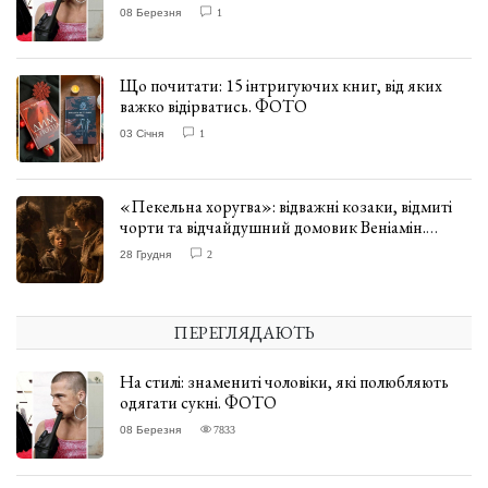
08 Березня
1
Що почитати: 15 інтригуючих книг, від яких
важко відірватись. ФОТО
03 Січня
1
«Пекельна хоругва»: відважні козаки, відмиті
чорти та відчайдушний домовик Веніамін.
ВІДГУК
28 Грудня
2
ПЕРЕГЛЯДАЮТЬ
На стилі: знамениті чоловіки, які полюбляють
одягати сукні. ФОТО
08 Березня
7833