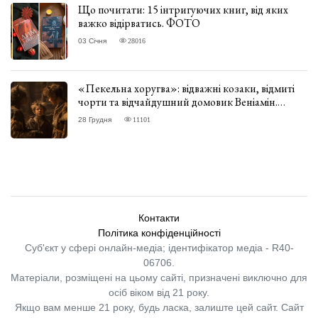
Що почитати: 15 інтригуючих книг, від яких
важко відірватись. ФОТО
03 Січня
28016
«Пекельна хоругва»: відважні козаки, відмиті
чорти та відчайдушний домовик Веніамін.
ВІДГУК
28 Грудня
11101
Контакти
Політика конфіденційності
Суб'єкт у сфері онлайн-медіа; ідентифікатор медіа - R40-
06706.
Матеріали, розміщені на цьому сайті, призначені виключно для
осіб віком від 21 року.
Якщо вам менше 21 року, будь ласка, залиште цей сайт.
Сайт