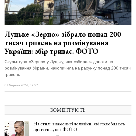
відбулася
XIX
29 Липня 2026
Спартакіада
566 переглядів
VolWe...
Всі розділи
Луцьке «Зерно» зібрало понад 200
тисяч гривень на розмінування
Персона
України: збір триває. ФОТО
Лайф
Скульптура «Зерно» у Луцьку, яка «збирає» донати на
Афіша
розмінування України, накопичила на рахунку понад 200 тисяч
ZONE 18+
гривень
01 Червня 2024, 09:57
Контакти
Політика конфіденційності
КОМЕНТУЮТЬ
На стилі: знамениті чоловіки, які полюбляють
одягати сукні. ФОТО