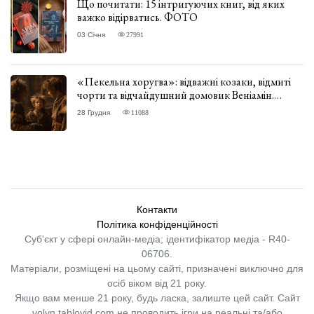
Що почитати: 15 інтригуючих книг, від яких
важко відірватись. ФОТО
03 Січня
27991
«Пекельна хоругва»: відважні козаки, відмиті
чорти та відчайдушний домовик Веніамін.
ВІДГУК
28 Грудня
11088
Контакти
Політика конфіденційності
Суб'єкт у сфері онлайн-медіа; ідентифікатор медіа - R40-
06706.
Матеріали, розміщені на цьому сайті, призначені виключно для
осіб віком від 21 року.
Якщо вам менше 21 року, будь ласка, залиште цей сайт.
Сайт
volyn.tabloyid.com не проводить ігри на реальні та/або