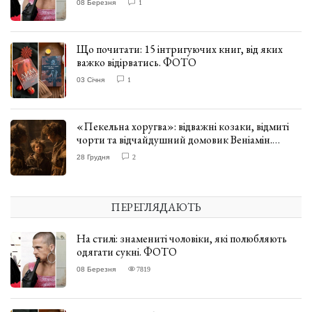
08 Березня
1
Що почитати: 15 інтригуючих книг, від яких
важко відірватись. ФОТО
03 Січня
1
«Пекельна хоругва»: відважні козаки, відмиті
чорти та відчайдушний домовик Веніамін.
ВІДГУК
28 Грудня
2
ПЕРЕГЛЯДАЮТЬ
На стилі: знамениті чоловіки, які полюбляють
одягати сукні. ФОТО
08 Березня
7819