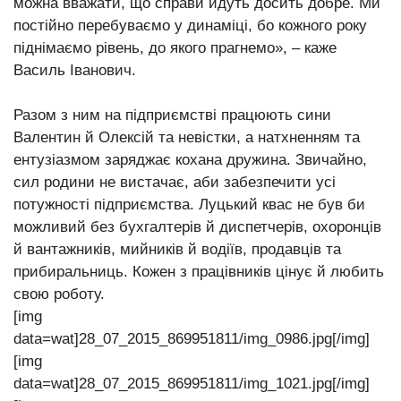
можна вважати, що справи йдуть досить добре. Ми
постійно перебуваємо у динаміці, бо кожного року
піднімаємо рівень, до якого прагнемо», ‒ каже
Василь Іванович.
Разом з ним на підприємстві працюють сини
Валентин й Олексій та невістки, а натхненням та
ентузіазмом заряджає кохана дружина. Звичайно,
сил родини не вистачає, аби забезпечити усі
потужності підприємства. Луцький квас не був би
можливий без бухгалтерів й диспетчерів, охоронців
й вантажників, мийників й водіїв, продавців та
прибиральниць. Кожен з працівників цінує й любить
свою роботу.
[img
data=wat]28_07_2015_869951811/img_0986.jpg[/img]
[img
data=wat]28_07_2015_869951811/img_1021.jpg[/img]