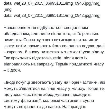
data=wat]28_07_2015_869951811/img_0946.jpg[/img]
[img
data=wat]28_07_2015_869951811/img_0942.jpg[/img]
Наповнення кегів відбувається спеціальним
обладнанням, але лише після того, як їх ретельно
вимиють. Спочатку з кега витискаються залишки
квасу, потім промивають його холодною водою, далі
‒ окропом, й знову витискають з ємкості усю рідину.
Так проходить підготовка кегів, після чого їх
відправляють на заправку. Термін придатності квасу
‒ 3 доби.
«Іноді покупці звертають увагу на чорні частинки, які
можуть з’являтися на пінці квасу у келиху. Попри те,
що увесь квас після зброджування проходить
систему фільтрації, маленькі частинки з сусла
можуть потрапляти до напою. Насправді ж