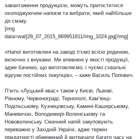
завантаження продукцією, можуть пригоститися
охолоджуючим напоєм та вибрати, який найбільше
до смаку.
[img
data=wat]28_07_2015_869951811/img_1024.jpg[/img]
«Напої виготовлені на заводі п’ємо всією родиною,
включно з внуками. Ми впевнені у якості продукції,
адже бачимо, що виготовляємо, і чуємо схвальні
відгуки постійних покупців», ‒ каже Василь Попович.
П’ють «Луцький квас» також у Києві, Львові,
Рівному, Червонограді, Тернополі, Кам’янці-
Подільському, Кузнецовську, Камені-Каширському,
Маневичах, Володимирі-Волинському та
Нововолинську. Смачний напій закуповують
переважно у Західній Україні, адже термін
придатності обмежений й витрачати багато часу на