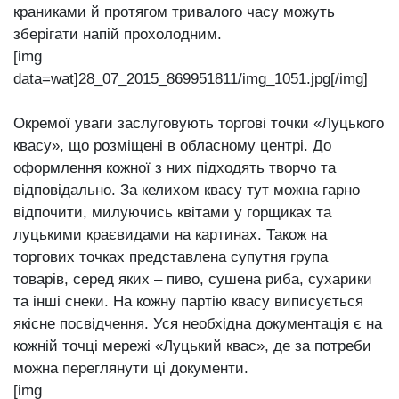
краниками й протягом тривалого часу можуть
зберігати напій прохолодним.
[img
data=wat]28_07_2015_869951811/img_1051.jpg[/img]
Окремої уваги заслуговують торгові точки «Луцького
квасу», що розміщені в обласному центрі. До
оформлення кожної з них підходять творчо та
відповідально. За келихом квасу тут можна гарно
відпочити, милуючись квітами у горщиках та
луцькими краєвидами на картинах. Також на
торгових точках представлена супутня група
товарів, серед яких ‒ пиво, сушена риба, сухарики
та інші снеки. На кожну партію квасу виписується
якісне посвідчення. Уся необхідна документація є на
кожній точці мережі «Луцький квас», де за потреби
можна переглянути ці документи.
[img