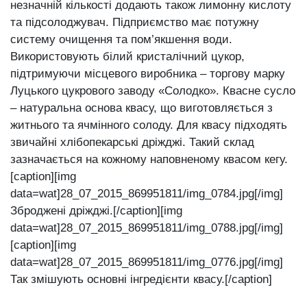
незначній кількості додають також лимонну кислоту
та підсолоджувач. Підприємство має потужну
систему очищення та пом’якшення води.
Використовують білий кристалічний цукор,
підтримуючи місцевого виробника ‒ торгову марку
Луцького цукрового заводу «Солодко». Квасне сусло
‒ натуральна основа квасу, що виготовляється з
житнього та ячмінного солоду. Для квасу підходять
звичайні хлібопекарські дріжджі. Такий склад
зазначається на кожному наповненому квасом кегу.
[caption][img
data=wat]28_07_2015_869951811/img_0784.jpg[/img]
Зброджені дріжджі.[/caption][img
data=wat]28_07_2015_869951811/img_0788.jpg[/img]
[caption][img
data=wat]28_07_2015_869951811/img_0776.jpg[/img]
Так змішують основні інгредієнти квасу.[/caption]