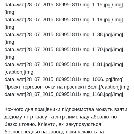
data=wat]28_07_2015_869951811/img_1115.jpg[/img]
[img
data=wat]28_07_2015_869951811/img_1119.jpg[/img]
[img
data=wat]28_07_2015_869951811/img_1138.jpg[/img]
[img
data=wat]28_07_2015_869951811/img_1170.jpg[/img]
[img
data=wat]28_07_2015_869951811/img_1181.jpg[/img]
[caption][img
data=wat]28_07_2015_869951811/img_1066.jpg[/img]
Проект торгової точки на проспекті Волі.[/caption][img
data=wat]28_07_2015_869951811/img_1168.jpg[/img]
Кожного дня працівники підприємства можуть взяти
додому літр квасу та літр лимонаду абсолютно
безкоштовно. Клієнти, які закуповуються
безпосередньо на заводі, поки чекають на