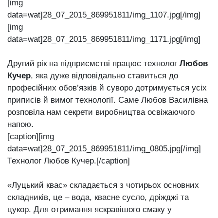
[img
data=wat]28_07_2015_869951811/img_1107.jpg[/img]
[img
data=wat]28_07_2015_869951811/img_1171.jpg[/img]
Другий рік на підприємстві працює технолог
Любов
Кучер
, яка дуже відповідально ставиться до
професійних обов’язків й суворо дотримується усіх
приписів й вимог технології. Саме Любов Василівна
розповіла нам секрети виробництва освіжаючого
напою.
[caption][img
data=wat]28_07_2015_869951811/img_0805.jpg[/img]
Технолог Любов Кучер.[/caption]
«Луцький квас» складається з чотирьох основних
складників, це ‒ вода, квасне сусло, дріжджі та
цукор. Для отримання яскравішого смаку у