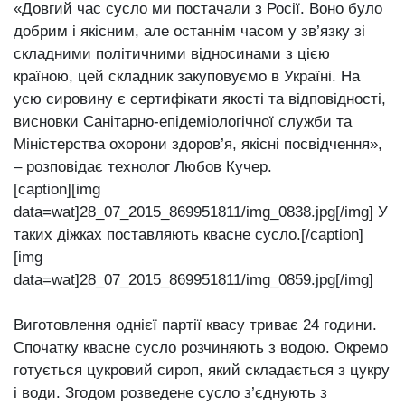
«Довгий час сусло ми постачали з Росії. Воно було
добрим і якісним, але останнім часом у зв’язку зі
складними політичними відносинами з цією
країною, цей складник закуповуємо в Україні. На
усю сировину є сертифікати якості та відповідності,
висновки Санітарно-епідеміологічної служби та
Міністерства охорони здоров’я, якісні посвідчення»,
‒ розповідає технолог Любов Кучер.
[caption][img
data=wat]28_07_2015_869951811/img_0838.jpg[/img] У
таких діжках поставляють квасне сусло.[/caption]
[img
data=wat]28_07_2015_869951811/img_0859.jpg[/img]
Виготовлення однієї партії квасу триває 24 години.
Спочатку квасне сусло розчиняють з водою. Окремо
готується цукровий сироп, який складається з цукру
і води. Згодом розведене сусло з’єднують з