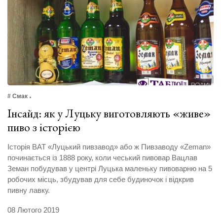
# Смак
Інсайд: як у Луцьку виготовляють «живе»
пиво з історією
Історія ВАТ «Луцький пивзавод» або ж Пивзаводу «Zeman»
починається із 1888 року, коли чеський пивовар Вацлав
Земан побудував у центрі Луцька маленьку пивоварню на 5
робочих місць, збудував для себе будиночок і відкрив
пивну лавку.
08 Лютого 2019