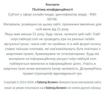
Контакти
Політика конфіденційності
Суб'єкт у сфері онлайн-медіа; ідентифікатор медіа - R40-
06706.
Матеріали, розміщені на цьому сайті, призначені виключно для
осіб віком від 21 року.
Якщо вам менше 21 року, будь ласка, залиште цей сайт.
Сайт
volyn.tabloyid.com не проводить ігри на реальні та/або
віртуальні гроші, також сайт не приймає ні в якій формі оплату
ставок та/інших платежів, які пов’язані/можуть бути пов’язані з
азартними іграми, букмекерами чи тоталізаторами. Будь-які
матеріали на інформаційному ресурсі volyn.tabloyid.com
публікуються виключно в інформаційних цілях. Участь в
азартних іграх може викликати ігрову залежність. Дотримуйтесь
правил (принципів) відповідальної гри.
Copyright © 2014-2026,
«Таблоїд Волині»
Використання матеріалів сайту
лише за умови посилання на
«Таблоїд Волині»
не нижче другого абзацу.