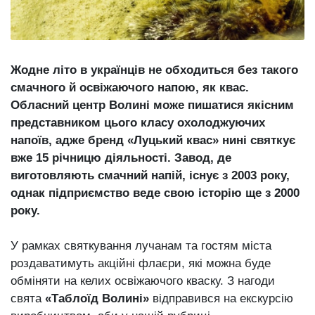
Зіньківський
залишив у
27 Липня 2026
Луцьку
711 переглядів
три...
Всі розділи
Жодне літо в українців не обходиться без такого
смачного й освіжаючого напою, як квас.
Персона
Обласний центр Волині може пишатися якісним
представником цього класу охолоджуючих
Лайф
напоїв, адже бренд «Луцький квас» нині святкує
Афіша
вже 15 річницю діяльності. Завод, де
ZONE 18+
виготовляють смачний напій, існує з 2003 року,
однак підприємство веде свою історію ще з 2000
Контакти
року.
Політика конфіденційності
У рамках святкування лучанам та гостям міста
роздаватимуть акційні флаєри, які можна буде
обміняти на келих освіжаючого кваску. З нагоди
свята
«Таблоїд Волині»
відправився на екскурсію