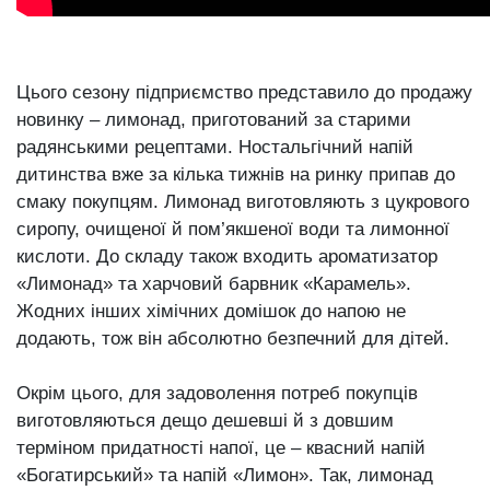
Цього сезону підприємство представило до продажу
новинку ‒ лимонад, приготований за старими
радянськими рецептами. Ностальгічний напій
дитинства вже за кілька тижнів на ринку припав до
смаку покупцям. Лимонад виготовляють з цукрового
сиропу, очищеної й пом’якшеної води та лимонної
кислоти. До складу також входить ароматизатор
«Лимонад» та харчовий барвник «Карамель».
Жодних інших хімічних домішок до напою не
додають, тож він абсолютно безпечний для дітей.
Окрім цього, для задоволення потреб покупців
виготовляються дещо дешевші й з довшим
терміном придатності напої, це ‒ квасний напій
«Богатирський» та напій «Лимон». Так, лимонад