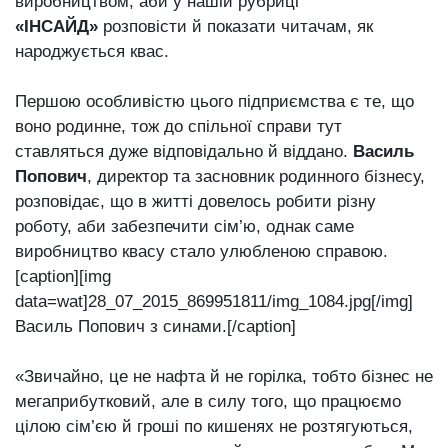
виробництвом, аби у нашій рубриці
«ІНСАЙД»
розповісти й показати читачам, як
народжується квас.
Першою особливістю цього підприємства є те, що
воно родинне, тож до спільної справи тут
ставляться дуже відповідально й віддано.
Василь
Попович
, директор та засновник родинного бізнесу,
розповідає, що в житті довелось робити різну
роботу, аби забезпечити сім’ю, однак саме
виробництво квасу стало улюбленою справою.
[caption][img
data=wat]28_07_2015_869951811/img_1084.jpg[/img]
Василь Попович з синами.[/caption]
«Звичайно, це не нафта й не горілка, тобто бізнес не
мегаприбутковий, але в силу того, що працюємо
цілою сім’єю й гроші по кишенях не розтягуються,