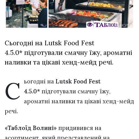
Зіньківський
залишив у
27 Липня 2026
Луцьку
786 переглядів
три...
Всі розділи
Сьогодні на Lutsk Food Fest
Персона
4.5.0* підготували смачну їжу, ароматні
Лайф
наливки та цікаві хенд-мейд речі.
Афіша
ZONE 18+
С
ьогодні на
Lutsk Food Fest
4.5.0*
підготували смачну їжу,
Контакти
ароматні наливки та цікаві хенд-мейд
Політика конфіденційності
речі.
«Таблоїд Волині»
придивився на
асортимент, який представлений на