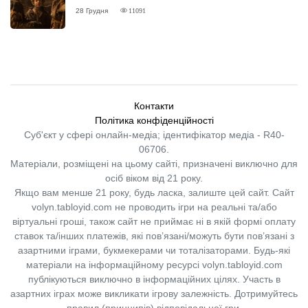
ВІДГУК
28 Грудня
11091
Контакти
Політика конфіденційності
Суб'єкт у сфері онлайн-медіа; ідентифікатор медіа - R40-
06706.
Матеріали, розміщені на цьому сайті, призначені виключно для
осіб віком від 21 року.
Якщо вам менше 21 року, будь ласка, залиште цей сайт.
Сайт
volyn.tabloyid.com не проводить ігри на реальні та/або
віртуальні гроші, також сайт не приймає ні в якій формі оплату
ставок та/інших платежів, які пов’язані/можуть бути пов’язані з
азартними іграми, букмекерами чи тоталізаторами. Будь-які
матеріали на інформаційному ресурсі volyn.tabloyid.com
публікуються виключно в інформаційних цілях. Участь в
азартних іграх може викликати ігрову залежність. Дотримуйтесь
правил (принципів) відповідальної гри.