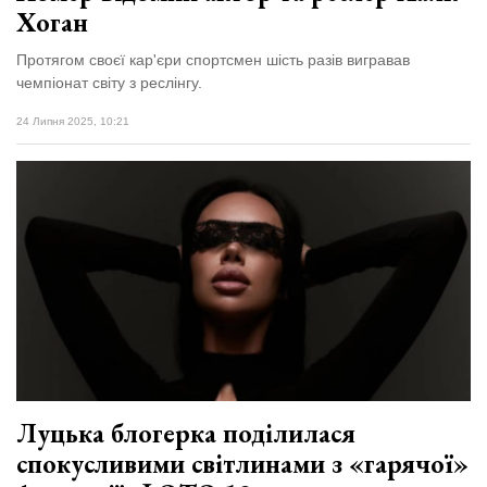
Хоган
Протягом своєї кар'єри спортсмен шість разів вигравав
чемпіонат світу з реслінгу.
24 Липня 2025, 10:21
Луцька блогерка поділилася
спокусливими світлинами з «гарячої»