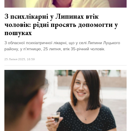
відбулася
XIX
29 Липня 2026
Спартакіада
579 переглядів
З психлікарні у Липинах втік
VolWe...
чоловік: рідні просять допомогти у
Всі розділи
пошуках
Персона
З обласної психіатричної лікарні, що у селі Липини Луцького
району, у п'ятницю, 25 липня, втік 35-річний чоловік.
Лайф
25 Липня 2025, 16:59
Афіша
ZONE 18+
Контакти
Політика конфіденційності