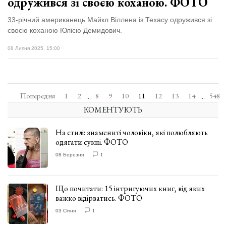
одружився зі своєю коханою. ФОТО
33-річний американець Майкл Віллена із Техасу одружився зі
своєю коханою Юлією Демидович.
08 Липня 2025, 15:00
Попередня
1
2
8
9
10
11
12
13
14
548
...
...
КОМЕНТУЮТЬ
На стилі: знамениті чоловіки, які полюбляють
одягати сукні. ФОТО
08 Березня
1
Що почитати: 15 інтригуючих книг, від яких
важко відірватись. ФОТО
03 Січня
1