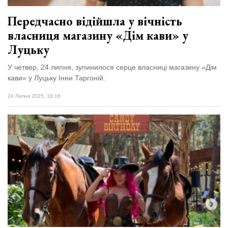
Передчасно відійшла у вічність
власниця магазину «Дім кави» у
Луцьку
У четвер, 24 липня, зупинилося серце власниці магазину «Дім
кави» у Луцьку Інни Таргоній.
24 Липня 2025, 18:16