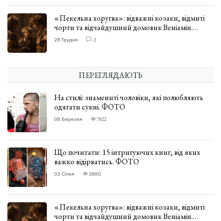
«Пекельна хоругва»: відважні козаки, відмиті
чорти та відчайдушний домовик Веніамін.
ВІДГУК
28 Грудня
2
ПЕРЕГЛЯДАЮТЬ
На стилі: знамениті чоловіки, які полюбляють
одягати сукні. ФОТО
08 Березня
7822
Що почитати: 15 інтригуючих книг, від яких
важко відірватись. ФОТО
03 Січня
28003
«Пекельна хоругва»: відважні козаки, відмиті
чорти та відчайдушний домовик Веніамін.