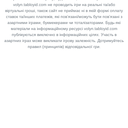
volyn.tabloyid.com не проводить ігри на реальні та/або
віртуальні гроші, також сайт не приймає ні в якій формі оплату
ставок та/інших платежів, які пов’язані/можуть бути пов’язані з
азартними іграми, букмекерами чи тоталізаторами. Будь-які
матеріали на інформаційному ресурсі volyn.tabloyid.com
публікуються виключно в інформаційних цілях. Участь в
азартних іграх може викликати ігрову залежність. Дотримуйтесь
правил (принципів) відповідальної гри.
Copyright © 2014-2026,
«Таблоїд Волині»
Використання матеріалів сайту
лише за умови посилання на
«Таблоїд Волині»
не нижче другого абзацу.