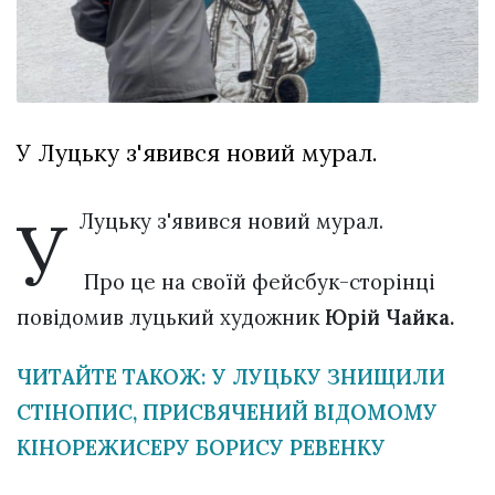
Зіньківський
залишив у
27 Липня 2026
Луцьку
669 переглядів
три...
Всі розділи
У Луцьку з'явився новий мурал.
Персона
Лайф
У
Луцьку з'явився новий мурал.
Афіша
ZONE 18+
Про це на своїй фейсбук-сторінці
повідомив луцький художник
Юрій Чайка.
Контакти
Політика конфіденційності
ЧИТАЙТЕ ТАКОЖ: У ЛУЦЬКУ ЗНИЩИЛИ
СТІНОПИС, ПРИСВЯЧЕНИЙ ВІДОМОМУ
КІНОРЕЖИСЕРУ БОРИСУ РЕВЕНКУ