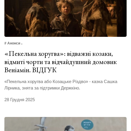
# Анонси
«Пекельна хоругва»: відважні козаки,
відмиті чорти та відчайдушний домовик
Веніамін. ВІДГУК
«Пекельна хоругва або Козацьке Різдво» - казка Сашка
Лірника, знята за підтримки Держкіно.
28 Грудня 2025