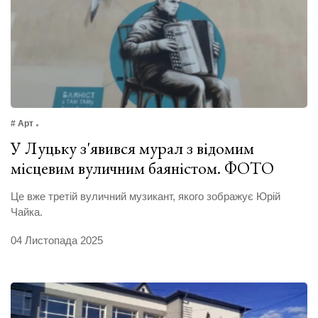
# Арт
У Луцьку з'явився мурал з відомим
місцевим вуличним баяністом. ФОТО
Це вже третій вуличний музикант, якого зображує Юрій
Чайка.
04 Листопада 2025