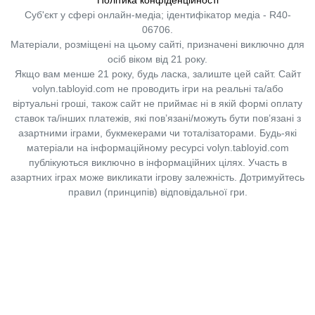
Суб'єкт у сфері онлайн-медіа; ідентифікатор медіа - R40-
06706.
Матеріали, розміщені на цьому сайті, призначені виключно для
осіб віком від 21 року.
Якщо вам менше 21 року, будь ласка, залиште цей сайт.
Сайт
volyn.tabloyid.com не проводить ігри на реальні та/або
віртуальні гроші, також сайт не приймає ні в якій формі оплату
ставок та/інших платежів, які пов’язані/можуть бути пов’язані з
азартними іграми, букмекерами чи тоталізаторами. Будь-які
матеріали на інформаційному ресурсі volyn.tabloyid.com
публікуються виключно в інформаційних цілях. Участь в
азартних іграх може викликати ігрову залежність. Дотримуйтесь
правил (принципів) відповідальної гри.
Copyright © 2014-2026,
«Таблоїд Волині»
Використання матеріалів сайту
лише за умови посилання на
«Таблоїд Волині»
не нижче другого абзацу.