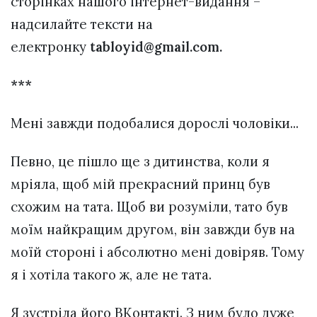
сторінках нашого інтернет-видання –
надсилайте тексти на
електронку
tabloyid@gmail.com
.
***
Мені завжди подобалися дорослі чоловіки...
Певно, це пішло ще з дитинства, коли я
мріяла, щоб мій прекрасний принц був
схожим на тата. Щоб ви розуміли, тато був
моїм найкращим другом, він завжди був на
моїй стороні і абсолютно мені довіряв. Тому
я і хотіла такого ж, але не тата.
Я зустріла його ВКонтакті. З ним було дуже