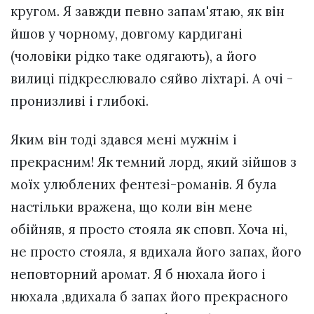
кругом. Я завжди певно запам'ятаю, як він
йшов у чорному, довгому кардигані
(чоловіки рідко таке одягають), а його
вилиці підкреслювало сяйво ліхтарі. А очі -
пронизливі і глибокі.
Яким він тоді здався мені мужнім і
прекрасним! Як темний лорд, який зійшов з
моїх улюблених фентезі-романів. Я була
настільки вражена, що коли він мене
обійняв, я просто стояла як сповп. Хоча ні,
не просто стояла, я вдихала його запах, його
неповторний аромат. Я б нюхала його і
нюхала ,вдихала б запах його прекрасного