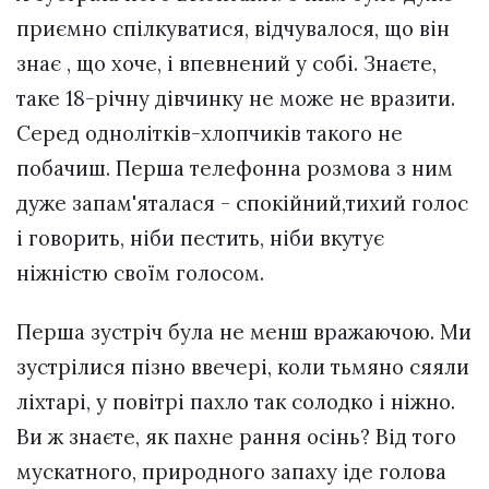
приємно спілкуватися, відчувалося, що він
знає , що хоче, і впевнений у собі. Знаєте,
таке 18-річну дівчинку не може не вразити.
Серед однолітків-хлопчиків такого не
побачиш. Перша телефонна розмова з ним
дуже запам'яталася - спокійний,тихий голос
і говорить, ніби пестить, ніби вкутує
ніжністю своїм голосом.
Перша зустріч була не менш вражаючою. Ми
зустрілися пізно ввечері, коли тьмяно сяяли
ліхтарі, у повітрі пахло так солодко і ніжно.
Ви ж знаєте, як пахне рання осінь? Від того
мускатного, природного запаху іде голова