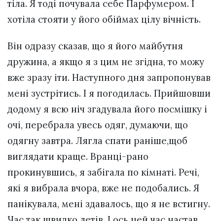
тіла. Я тоді почувала себе Парфумером. І
хотіла стояти у його обіймах цілу вічність.
Він одразу сказав, що я його майбутня
дружина, а якщо я з цим не згідна, то можу
вже зразу іти. Наступного дня запропонував
мені зустрітись. І я погодилась. Прийшовши
додому я всю ніч згадувала його посмішку і
очі, перебрала увесь одяг, думаючи, що
одягну завтра. Лягла спати раніше,щоб
виглядати краще. Вранці-рано
прокинувшись, я забігала по кімнаті. Речі,
які я вибрала вчора, вже не подобались. Я
панікувала, мені здавалось, що я не встигну.
Час так швидко летів. І ось цей час настав.