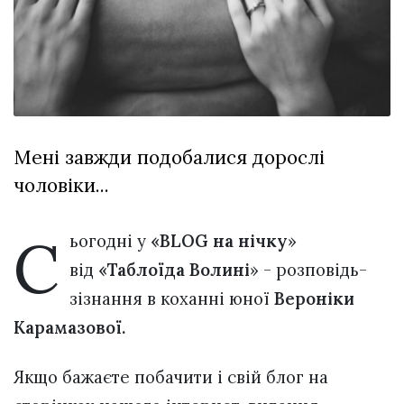
Зіньківський
залишив у
27 Липня 2026
Луцьку
749 переглядів
три...
Всі розділи
Персона
Мені завжди подобалися дорослі
Лайф
чоловіки...
Афіша
ZONE 18+
С
ьогодні у
«BLOG на нічку
»
Контакти
від
«Таблоїда Волині
» - розповідь-
Політика конфіденційності
зізнання в коханні юної
Вероніки
Карамазової.
Якщо бажаєте побачити і свій блог на