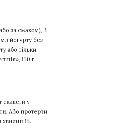
або за смаком), 3
 мл йогурту без
ту або тільки
ліція», 150 г
т скласти у
ти. Або протерти
 хвилин 15.