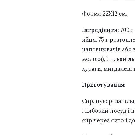
Форма 22Х12 см.
Інгредієнти:
700 г
яйця, 75 г розтопл
наповнювачів або к
молока), 1 п. ваніл
кураги, мигдалеві 
Приготування:
Сир, цукор, ваніль
глибокий посуд і 
сир через сито і д