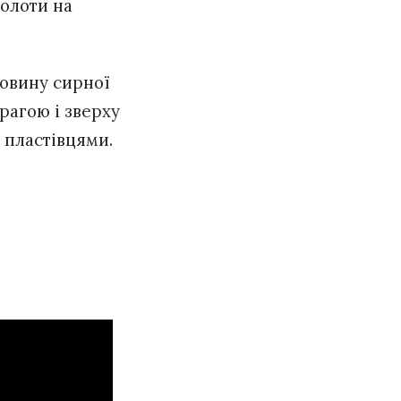
молоти на
ловину сирної
рагою і зверху
 пластівцями.