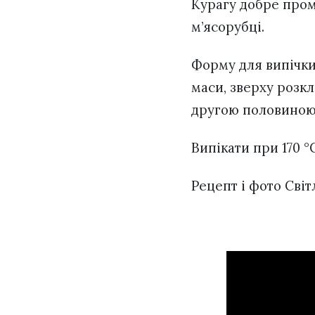
Курагу добре пром
м’ясорубці.
Форму для випічки
маси, зверху розк
другою половиною
Випікати при 170 °С
Рецепт і фото Сві