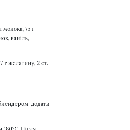
л молока, 75 г
ок, ваніль,
 г желатину, 2 ст.
х блендером, додати
 180°С. Після