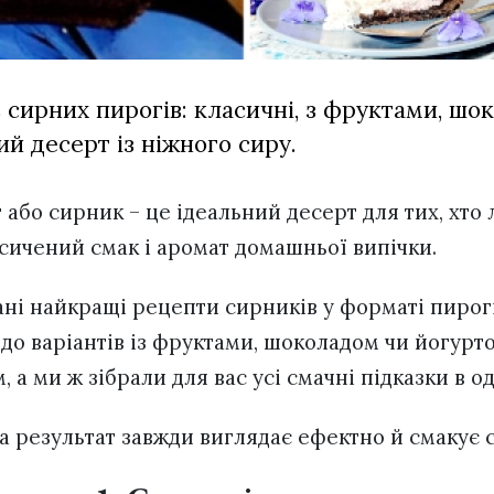
 сирних пирогів: класичні, з фруктами, шо
ий десерт із ніжного сиру.
 або сирник – це ідеальний десерт для тих, хто
асичений смак і аромат домашньої випічки.
рані найкращі рецепти сирників у форматі пирогі
до варіантів із фруктами, шоколадом чи йогурт
м, а ми ж зібрали для вас усі смачні підказки в о
 а результат завжди виглядає ефектно й смакує 