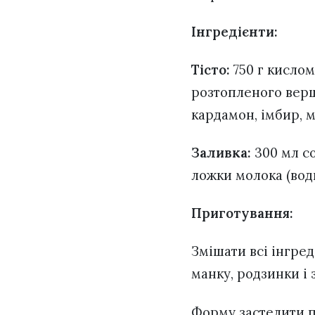
Інгредієнти:
Тісто:
750 г кислом
розтопленого вершк
кардамон, імбир, м
Заливка:
300 мл со
ложки молока (води
Приготування:
Змішати всі інгред
манку, родзинки і 
Форму застелити пе