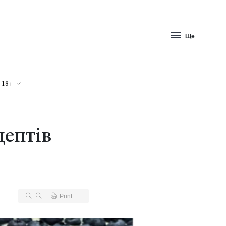
Ще
 18+
цептів
Print