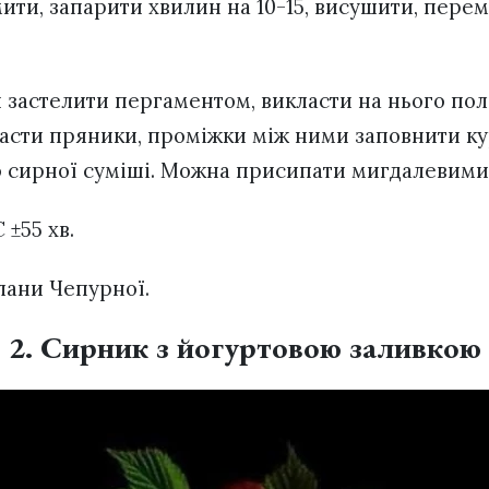
ити, запарити хвилин на 10-15, висушити, пере
 застелити пергаментом, викласти на нього по
ласти пряники, проміжки між ними заповнити ку
 сирної суміші. Можна присипати мигдалевими
 ±55 хв.
тлани Чепурної.
2. Сирник з йогуртовою заливкою