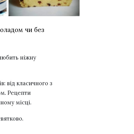
коладом чи без
 любить ніжну
в: від класичного з
ом. Рецепти
дному місці.
святково.