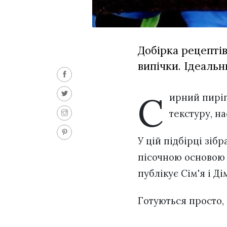
Добірка рецептів
випічки. Ідеальн
С
ирний пиріг
текстуру, н
У цій підбірці зіб
пісочною основою 
публікує Сім'я і Ді
Готуються просто,