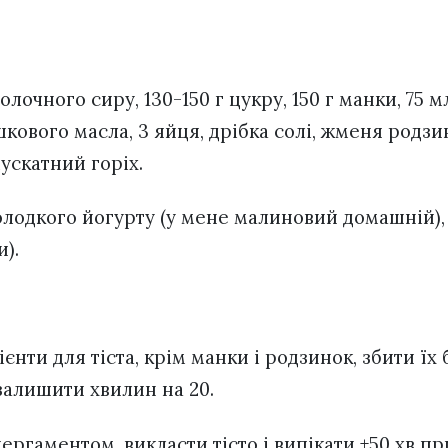
олочного сиру, 130-150 г цукру, 150 г манки, 75 м
ового масла, 3 яйця, дрібка солі, жменя родзин
ускатний горіх.
лодкого йогурту (у мене малиновий домашній), 7
).
ієнти для тіста, крім манки і родзинок, збити ї
залишити хвилин на 20.
ргаментом, викласти тісто і випікати ±50 хв при