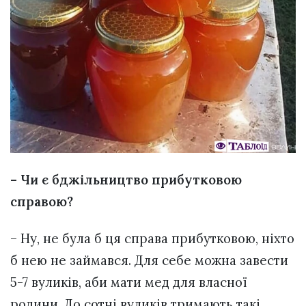
– Чи є бджільництво прибутковою
справою?
– Ну, не була б ця справа прибутковою, ніхто
б нею не займався. Для себе можна завести
5-7 вуликів, аби мати мед для власної
родини. До сотні вуликів тримають такі