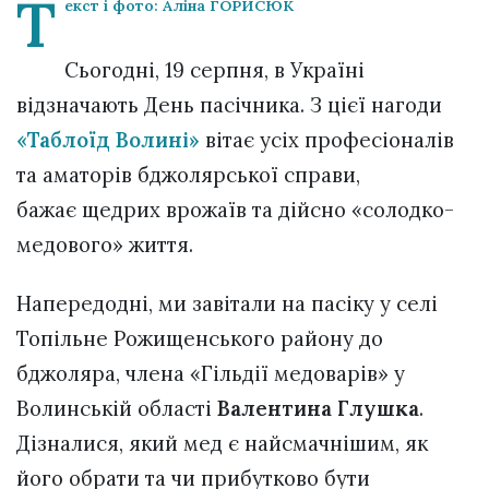
Т
екст і фото: Аліна ГОРИСЮК
Сьогодні, 19 серпня, в Україні
відзначають День пасічника. З цієї нагоди
«Таблоїд Волині»
вітає усіх професіоналів
та аматорів бджолярської справи,
бажає щедрих врожаїв та дійсно «солодко-
медового» життя.
Напередодні, ми завітали на пасіку у селі
Топільне Рожищенського району до
бджоляра, члена «Гільдії медоварів» у
Волинській області
Валентина Глушка
.
Дізналися, який мед є найсмачнішим, як
його обрати та чи прибутково бути