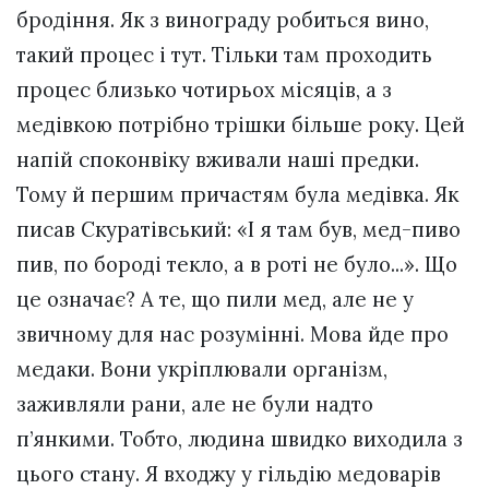
бродіння. Як з винограду робиться вино,
такий процес і тут. Тільки там проходить
процес близько чотирьох місяців, а з
медівкою потрібно трішки більше року. Цей
напій споконвіку вживали наші предки.
Тому й першим причастям була медівка. Як
писав Скуратівський: «І я там був, мед-пиво
пив, по бороді текло, а в роті не було...». Що
це означає? А те, що пили мед, але не у
звичному для нас розумінні. Мова йде про
медаки. Вони укріплювали організм,
заживляли рани, але не були надто
п’янкими. Тобто, людина швидко виходила з
цього стану. Я входжу у гільдію медоварів