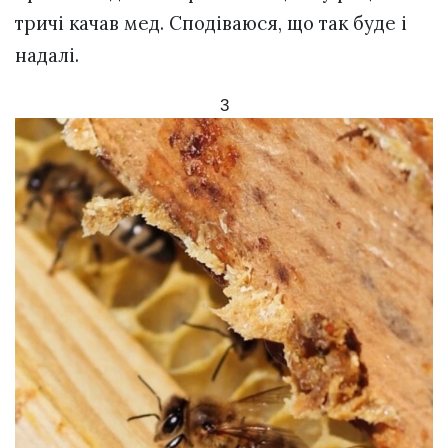
тричі качав мед. Сподіваюся, що так буде і
надалі.
3