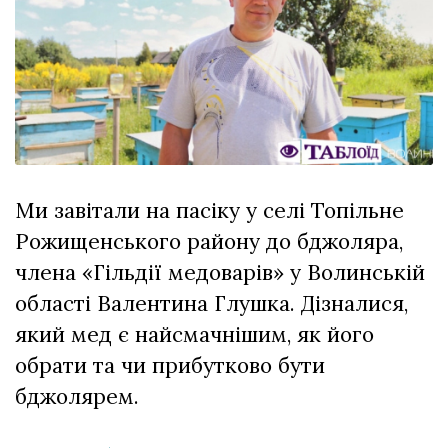
Зіньківський
залишив у
27 Липня 2026
Луцьку
677 переглядів
три...
Всі розділи
Персона
Лайф
Ми завітали на пасіку у селі Топільне
Афіша
Рожищенського району до бджоляра,
ZONE 18+
члена «Гільдії медоварів» у Волинській
Контакти
області Валентина Глушка. Дізналися,
Політика конфіденційності
який мед є найсмачнішим, як його
обрати та чи прибутково бути
бджолярем.