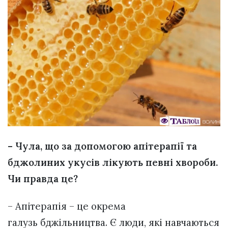
– Чула, що за допомогою апітерапії та
бджолиних укусів лікують певні хвороби.
Чи правда це?
– Апітерапія – це окрема
галузь бджільництва. Є люди, які навчаються