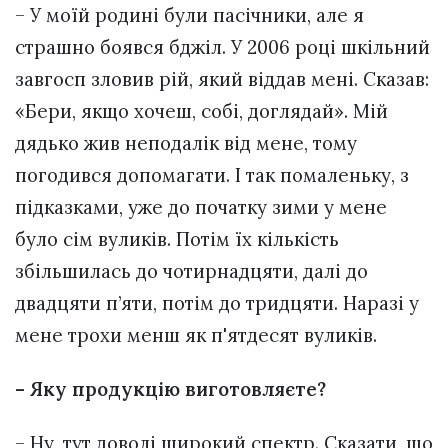
– У моїй родині були пасічники, але я
страшно боявся бджіл. У 2006 році шкільний
завгосп зловив рій, який віддав мені. Сказав:
«Бери, якщо хочеш, собі, доглядай». Мій
дядько жив неподалік від мене, тому
погодився допомагати. І так помаленьку, з
підказками, уже до початку зими у мене
було сім вуликів. Потім їх кількість
збільшилась до чотирнадцяти, далі до
двадцяти п’яти, потім до тридцяти. Наразі у
мене трохи менш як п'ятдесят вуликів.
– Яку продукцію виготовляєте?
– Ну, тут доволі широкий спектр. Сказати, що