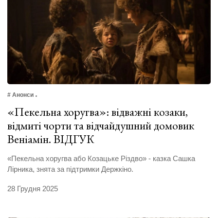
# Анонси
«Пекельна хоругва»: відважні козаки,
відмиті чорти та відчайдушний домовик
Веніамін. ВІДГУК
«Пекельна хоругва або Козацьке Різдво» - казка Сашка
Лірника, знята за підтримки Держкіно.
28 Грудня 2025