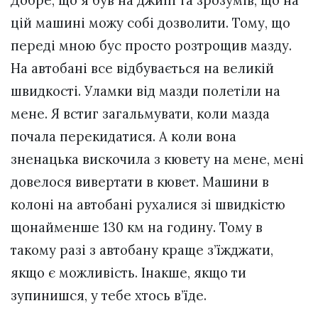
Добре, що я був на джипі та зрозумів, що на
цій машині можу собі дозволити. Тому, що
переді мною бус просто розтрощив мазду.
На автобані все відбувається на великій
швидкості. Уламки від мазди полетіли на
мене. Я встиг загальмувати, коли мазда
почала перекидатися. А коли вона
зненацька вискочила з кювету на мене, мені
довелося вивертати в кювет. Машини в
колоні на автобані рухалися зі швидкістю
щонайменше 130 км на годину. Тому в
такому разі з автобану краще з’їжджати,
якщо є можливість. Інакше, якщо ти
зупинишся, у тебе хтось в’їде.