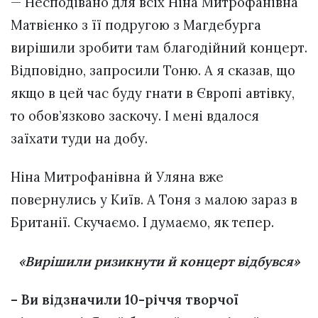
— Несподівано для всіх Ніна Митрофанівна
Матвієнко з її подругою з Магдебурга
вирішили зробити там благодійний концерт.
Відповідно, запросили Тоню. А я сказав, що
якщо в цей час буду гнати в Європі автівку,
то обов’язково заскочу. І мені вдалося
заїхати туди на добу.
Ніна Митрофанівна й Уляна вже
повернулись у Київ. А Тоня з малою зараз в
Британії. Скучаємо. І думаємо, як тепер.
«Вирішили ризикнути й концерт відбувся»
– Ви відзначили 10-річчя творчої