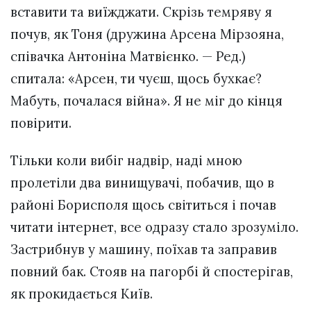
вставити та виїжджати. Скрізь темряву я
почув, як Тоня (дружина Арсена Мірзояна,
співачка Антоніна Матвієнко. — Ред.)
спитала: «Арсен, ти чуєш, щось бухкає?
Мабуть, почалася війна». Я не міг до кінця
повірити.
Тільки коли вибіг надвір, наді мною
пролетіли два винищувачі, побачив, що в
районі Борисполя щось світиться і почав
читати інтернет, все одразу стало зрозуміло.
Застрибнув у машину, поїхав та заправив
повний бак. Стояв на пагорбі й спостерігав,
як прокидається Київ.