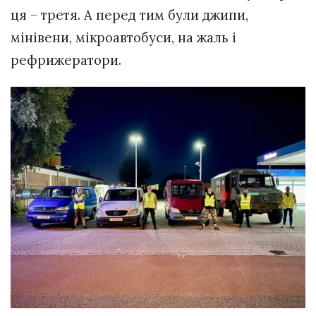
ця – третя. А перед тим були джипи,
мінівени, мікроавтобуси, на жаль і
рефрижератори.