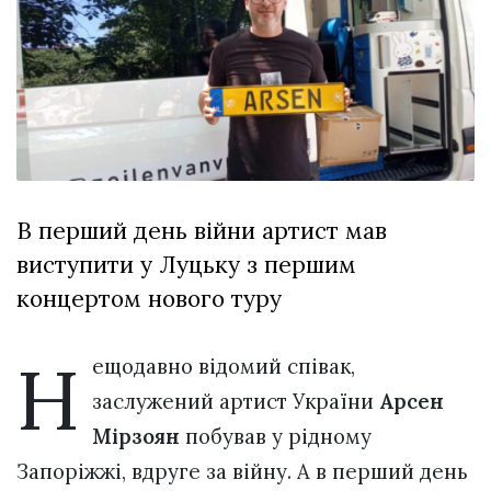
Зіньківський
залишив у
27 Липня 2026
Луцьку
738 переглядів
три...
Всі розділи
Персона
Лайф
В перший день війни артист мав
Афіша
виступити у Луцьку з першим
ZONE 18+
концертом нового туру
Контакти
Політика конфіденційності
Н
ещодавно відомий співак,
заслужений артист України
Арсен
Мірзоян
побував у рідному
Запоріжжі, вдруге за війну. А в перший день