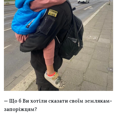
— Що б Ви хотіли сказати своїм землякам-
запоріжцям?