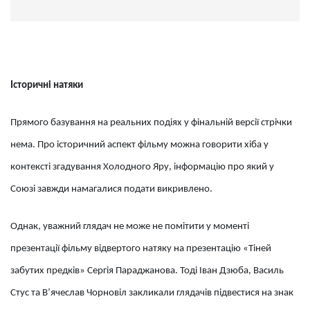
Історичні натяки
Прямого базування на реальних подіях у фінальній версії стрічки
нема. Про історичний аспект фільму можна говорити хіба у
контексті згадування Холодного Яру, інформацію про який у
Союзі завжди намагалися подати викривлено.
Однак, уважний глядач не може не помітити у моменті
презентації фільму відвертого натяку на презентацію «Тіней
забутих предків» Сергія Параджанова. Тоді Іван Дзюба, Василь
Стус та В’ячеслав Чорновіл закликали глядачів підвестися на знак