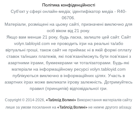
Політика конфіденційності
Суб'єкт у сфері онлайн-медіа; ідентифікатор медіа - R40-
06706.
Матеріали, розміщені на цьому сайті, призначені виключно для
осіб віком від 21 року.
Якщо вам менше 21 року, будь ласка, залиште цей сайт.
Сайт
volyn.tabloyid.com не проводить ігри на реальні та/або
віртуальні гроші, також сайт не приймає ні в якій формі оплату
ставок та/інших платежів, які пов’язані/можуть бути пов’язані з
азартними іграми, букмекерами чи тоталізаторами. Будь-які
матеріали на інформаційному ресурсі volyn.tabloyid.com
публікуються виключно в інформаційних цілях. Участь в
азартних іграх може викликати ігрову залежність. Дотримуйтесь
правил (принципів) відповідальної гри.
Copyright © 2014-2026,
«Таблоїд Волині»
Використання матеріалів сайту
лише за умови посилання на
«Таблоїд Волині»
не нижче другого абзацу.