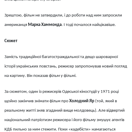
Зрештою, фільм не затвердили, і до роботи над ним запросили
американця
Марка Хаммонда
. І тоді почалося найцікавіше.
Сюжет
Замість традиційної багатостраждальної та дещо шароварної
історії українських повстань, режисер запропонував новий погляд
на картину. Він показав фільм у фільмі.
За сюжетом, один із режисерів Одеської кіностудії у 1971 році
щойно закінчив знімати фільм про
Холодний Яр
(той, який в
реальному житті зняв згаданий вище молдовець). Але відвертий
національний патріотизм режисера і його фільму змушує агентів
КДБ пильно за ним стежити. Поки «кадебісти» намагаються