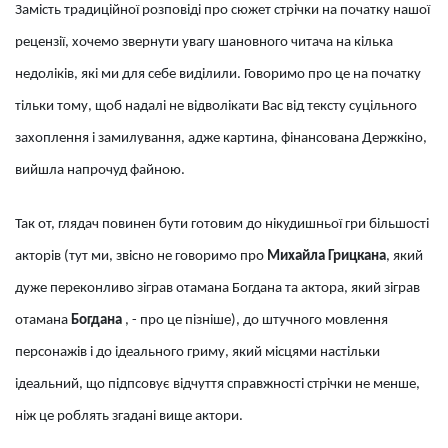
Замість традиційної розповіді про сюжет стрічки на початку нашої
рецензії, хочемо звернути увагу шановного читача на кілька
недоліків, які ми для себе виділили. Говоримо про це на початку
тільки тому, щоб надалі не відволікати Вас від тексту суцільного
захоплення і замилування, адже картина, фінансована Держкіно,
вийшла напрочуд файною.
Так от, глядач повинен бути готовим до нікудишньої гри більшості
акторів (тут ми, звісно не говоримо про
Михайла Грицкана
, який
дуже переконливо зіграв отамана Богдана та актора, який зіграв
отамана
Богдана
, - про це пізніше), до штучного мовлення
персонажів і до ідеального гриму, який місцями настільки
ідеальний, що підпсовує відчуття справжності стрічки не менше,
ніж це роблять згадані вище актори.