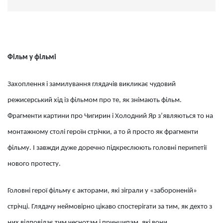
Фільм у фільмі
Захоплення і замилування глядачів викликає чудовий
режисерський хід із фільмом про те, як знімають фільм.
Фрагменти картини про Чигирин і Холодний Яр з’являються то на
монтажному столі героїн стрічки, а то й просто як фрагменти
фільму. І завжди дуже доречно підкреслюють головні перипетії
нового протесту.
Головні герої фільму є акторами, які зіграли у «забороненій»
стрічці. Глядачу неймовірно цікаво спостерігати за тим, як дехто з
них відповідає тим чеснотам і принципам, які вони