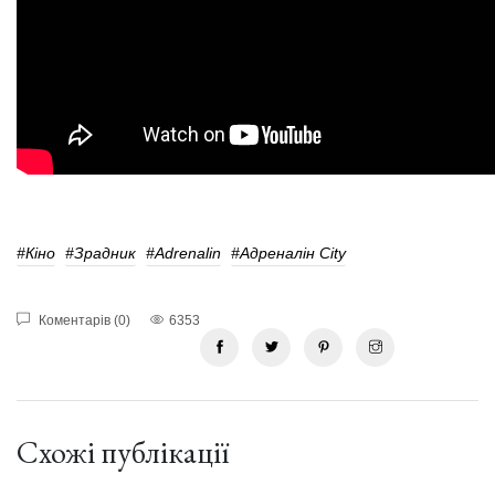
#кіно
#Зрадник
#Adrenalin
#Адреналін City
Коментарів (0)
6353
Схожі публікації