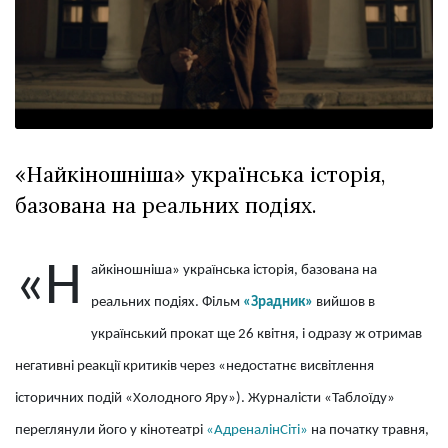
Зіньківський
залишив у
27 Липня 2026
Луцьку
757 переглядів
три...
Всі розділи
Персона
«Найкіношніша» українська історія,
Лайф
базована на реальних подіях.
Афіша
ZONE 18+
«Н
айкіношніша» українська історія, базована на
Контакти
реальних подіях. Фільм
«Зрадник»
вийшов в
Політика конфіденційності
український прокат ще 26 квітня, і одразу ж отримав
негативні реакції критиків через «недостатнє висвітлення
історичних подій «Холодного Яру»). Журналісти «Таблоїду»
переглянули його у кінотеатрі
«АдреналінСіті»
на початку травня,