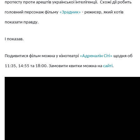
протесту проти арештів української інтелігенції. Схожі дії робить
головний персонаж фільму
«Зрадник»
- режисер, який хотів
показати правду.
І показав.
Подивитися фільм можна у кінотеатрі
«Адреналін Сіті»
щодня об
11:35, 14:55 та 18:00. Замовити квитки можна на
сайті
.