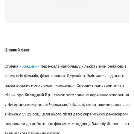
Цікавий факт
Стрічка
«Зрадник»
пережила найбільшу кількість змін режисерів
серед всіх фільмів, фінансованих Держкіно. Змінилися від цього
назва фільму, його сюжет і концепція. Спершу планували зняти
фільм про
Холодний Яр
– самопроголошене державне утворення
у Чигиринському повіті Черкаської області, яке знищили радянські
війська у 1922 році. Для цього після двох українських режисером
покликали до роботи над фільмом молдовця Валеріу Жерегі. І він
зняв цілком історичну історію.