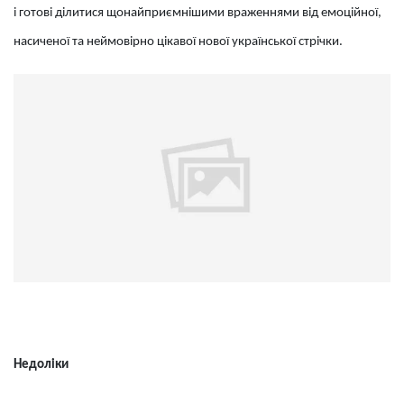
і готові ділитися щонайприємнішими враженнями від емоційної,
насиченої та неймовірно цікавої нової української стрічки.
Недоліки