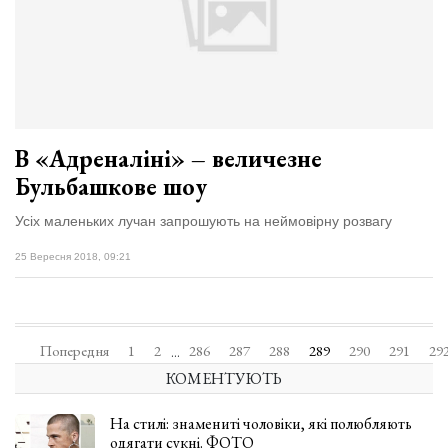
В «Адреналіні» – величезне
Бульбашкове шоу
Усіх маленьких лучан запрошують на неймовірну розвагу
25 Вересня 2018, 09:21
Попередня
1
2
286
287
288
289
290
291
29
...
КОМЕНТУЮТЬ
На стилі: знамениті чоловіки, які полюбляють
одягати сукні. ФОТО