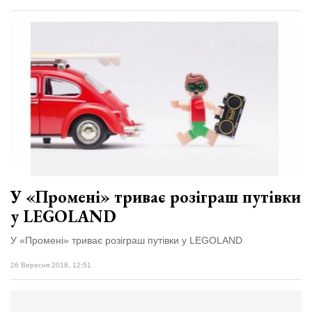
У «Промені» триває розіграш путівки
у LEGOLAND
У «Промені» триває розіграш путівки у LEGOLAND
26 Вересня 2018, 12:51