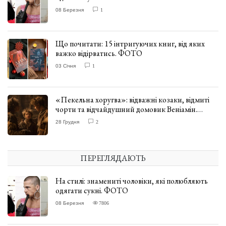
08 Березня
1
Що почитати: 15 інтригуючих книг, від яких
важко відірватись. ФОТО
03 Січня
1
«Пекельна хоругва»: відважні козаки, відмиті
чорти та відчайдушний домовик Веніамін.
ВІДГУК
28 Грудня
2
ПЕРЕГЛЯДАЮТЬ
На стилі: знамениті чоловіки, які полюбляють
одягати сукні. ФОТО
08 Березня
7806