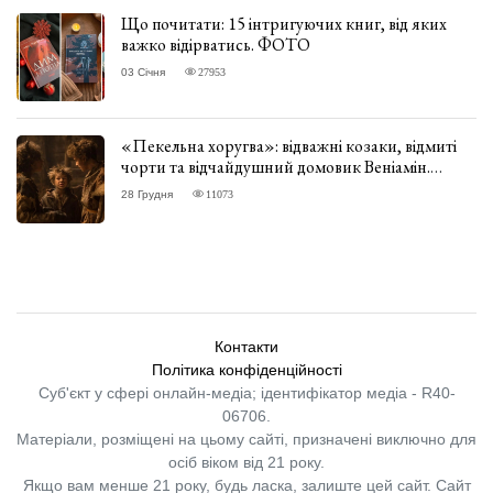
Що почитати: 15 інтригуючих книг, від яких
важко відірватись. ФОТО
03 Січня
27953
«Пекельна хоругва»: відважні козаки, відмиті
чорти та відчайдушний домовик Веніамін.
ВІДГУК
28 Грудня
11073
Контакти
Політика конфіденційності
Суб'єкт у сфері онлайн-медіа; ідентифікатор медіа - R40-
06706.
Матеріали, розміщені на цьому сайті, призначені виключно для
осіб віком від 21 року.
Якщо вам менше 21 року, будь ласка, залиште цей сайт.
Сайт