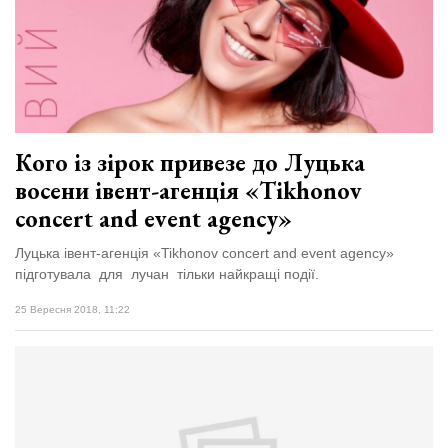
Кого із зірок привезе до Луцька
восени івент-агенція «Tikhonov
сoncert and event agency»
Луцька івент-агенція «Tikhonov сoncert and event agency»
підготувала для лучан тільки найкращі події.
25 Вересня 2018, 11:22