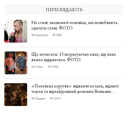
ПЕРЕГЛЯДАЮТЬ
На стилі: знамениті чоловіки, які полюбляють
одягати сукні. ФОТО
08 Березня
7806
Що почитати: 15 інтригуючих книг, від яких
важко відірватись. ФОТО
03 Січня
27956
«Пекельна хоругва»: відважні козаки, відмиті
чорти та відчайдушний домовик Веніамін.
ВІДГУК
28 Грудня
11073