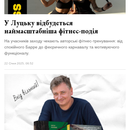
Зіньківський
залишив у
27 Липня 2026
Луцьку
699 переглядів
три...
У Луцьку відбудеться
Всі розділи
наймасштабніша фітнес-подія
На учасників заходу чекають авторські фітнес-тренування: від
Персона
спокійного Барре до феєричного карнавалу та мотивуючого
Лайф
функціоналу.
Афіша
22 Січня 2025, 06:52
ZONE 18+
Контакти
Політика конфіденційності