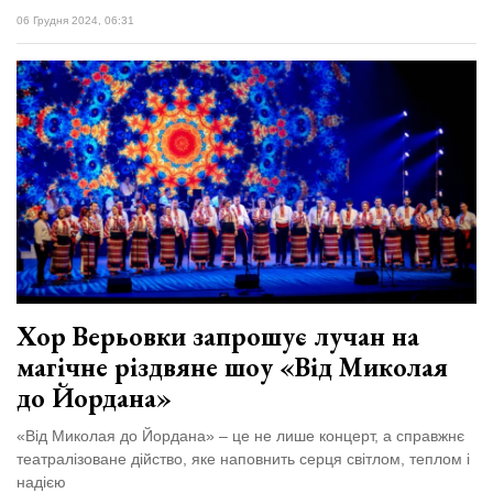
06 Грудня 2024, 06:31
Хор Верьовки запрошує лучан на
магічне різдвяне шоу «Від Миколая
до Йордана»
«Від Миколая до Йордана» – це не лише концерт, а справжнє
театралізоване дійство, яке наповнить серця світлом, теплом і
надією