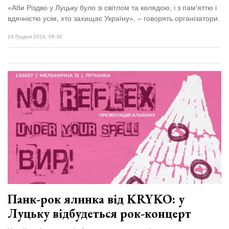
«Аби Різдво у Луцьку було зі світлом та колядою, і з пам'яттю і
вдячністю усім, хто захищає Україну», – говорять організатори.
24 Грудня 2024, 06:30
Панк-рок ялинка від KRYKO: у
Луцьку відбудеться рок-концерт