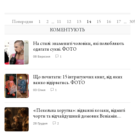
Попередня
1
2
11
12
13
14
15
16
17
30
...
...
КОМЕНТУЮТЬ
На стилі: знамениті чоловіки, які полюбляють
одягати сукні. ФОТО
08 Березня
1
Що почитати: 15 інтригуючих книг, від яких
важко відірватись. ФОТО
03 Січня
1
«Пекельна хоругва»: відважні козаки, відмиті
чорти та відчайдушний домовик Веніамін.
ВІДГУК
28 Грудня
2