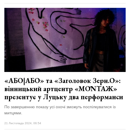
«АБО|АБО» та «Заголовок Зерн.О»:
вінницький артцентр «MŌNTAЖ»
презентує у Луцьку два перформанси
По завершенню показу усі охочі зможуть поспілкуватися із
митцями.
21 Листопада 2024, 06:54