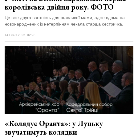
королівська двійня року. ФОТО
Це вже друга вагітність для щасливої мами, адже вдома на
новонароджених із нетерпінням чекала старша сестричка.
14 Січня 2025, 02:28
«Колядує Оранта»: у Луцьку
звучатимуть колядки