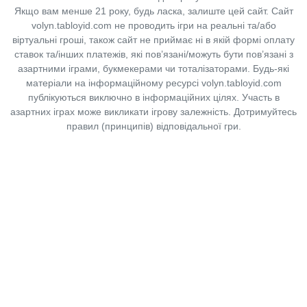
Якщо вам менше 21 року, будь ласка, залиште цей сайт.
Сайт
volyn.tabloyid.com не проводить ігри на реальні та/або
віртуальні гроші, також сайт не приймає ні в якій формі оплату
ставок та/інших платежів, які пов’язані/можуть бути пов’язані з
азартними іграми, букмекерами чи тоталізаторами. Будь-які
матеріали на інформаційному ресурсі volyn.tabloyid.com
публікуються виключно в інформаційних цілях. Участь в
азартних іграх може викликати ігрову залежність. Дотримуйтесь
правил (принципів) відповідальної гри.
Copyright © 2014-2026,
«Таблоїд Волині»
Використання матеріалів сайту
лише за умови посилання на
«Таблоїд Волині»
не нижче другого абзацу.