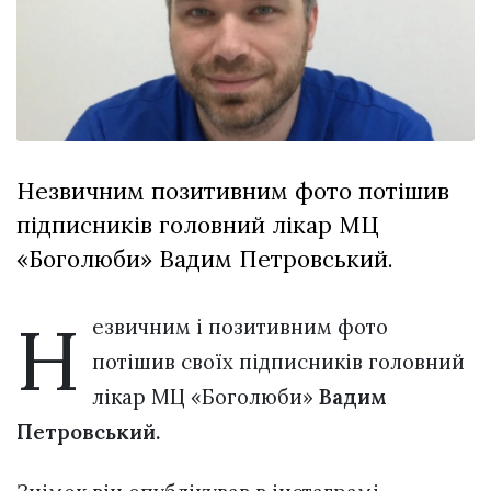
відбулася
XIX
29 Липня 2026
Спартакіада
555 переглядів
VolWe...
Всі розділи
Персона
Незвичним позитивним фото потішив
Лайф
підписників головний лікар МЦ
Афіша
«Боголюби» Вадим Петровський.
ZONE 18+
Н
Контакти
езвичним і позитивним фото
Політика конфіденційності
потішив своїх підписників головний
лікар МЦ «Боголюби»
Вадим
Петровський.