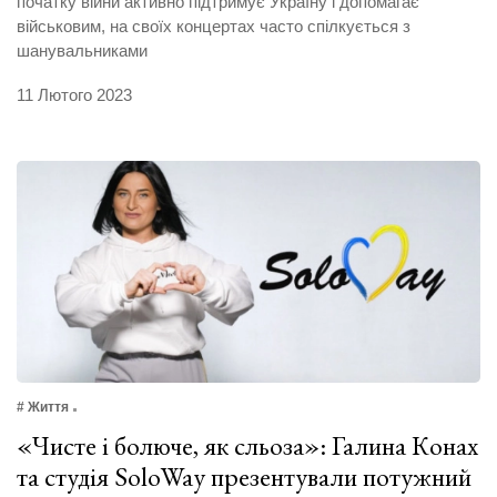
початку війни активно підтримує Україну і допомагає
військовим, на своїх концертах часто спілкується з
шанувальниками
11 Лютого 2023
# Життя
«Чисте і болюче, як сльоза»: Галина Конах
та студія SoloWay презентували потужний