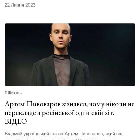
22 Липня 2023
# Життя
Артем Пивоваров зізнався, чому ніколи не
перекладе з російської один свій хіт.
ВІДЕО
Відомий український співак Артем Пивоваров, який від