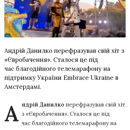
Зіньківський
залишив у
27 Липня 2026
Луцьку
755 переглядів
три...
Всі розділи
Персона
Андрій Данилко перефразував свій хіт з
Лайф
«Євробачення». Сталося це під
Афіша
час благодійного телемарафону на
ZONE 18+
підтримку України Embrace Ukraine в
Контакти
Амстердамі.
Політика конфіденційності
А
ндрій Данилко
перефразував свій хіт
з «Євробачення». Сталося це під
час благодійного телемарафону на