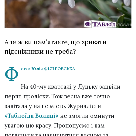
відбулася
XIX
29 Липня 2026
Спартакіада
576 переглядів
VolWe...
Всі розділи
Але ж ви пам’ятаєте, що зривати
Персона
підсніжники не треба?
Лайф
Афіша
Ф
ото: Юлія ФІЛІРОВСЬКА
ZONE 18+
На 40-му кварталі у Луцьку зацвіли
Контакти
перші проліски. Тож весна вже точно
Політика конфіденційності
завітала у наше місто. Журналісти
«Таблоїда Волині»
не змогли оминути
увагою цю красу. Пропонуємо і вам
поглянути та надихнутися весною та