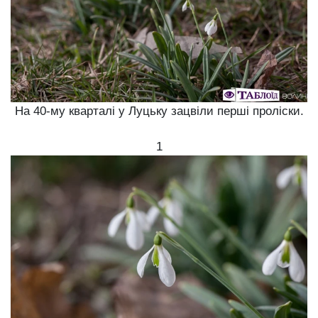
На 40-му кварталі у Луцьку зацвіли перші проліски.
1