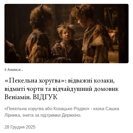
# Анонси
«Пекельна хоругва»: відважні козаки,
відмиті чорти та відчайдушний домовик
Веніамін. ВІДГУК
«Пекельна хоругва або Козацьке Різдво» - казка Сашка
Лірника, знята за підтримки Держкіно.
28 Грудня 2025