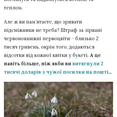
теплом.
Але ж ви пам’ятаєте, що зривати
підсніжники не треба? Штраф за зірвані
червонокнижні первоцвіти – близько 2
тисяч гривень, окрім того, додаються
відсотки від кожної квітки у букеті.
А це
навіть більше, ніж якби ви
витягнули 2
тисячі доларів з чужої посилки на пошті
...