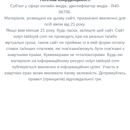
Суб'єкт у сфері онлайн-медіа; ідентифікатор медіа - R40-
06706.
Матеріали, розміщені на цьому сайті, призначені виключно для
осіб віком від 21 року.
Якщо вам менше 21 року, будь ласка, залиште цей сайт.
Сайт
volyn.tabloyid.com не проводить ігри на реальні та/або
віртуальні гроші, також сайт не приймає ні в якій формі оплату
ставок та/інших платежів, які пов’язані/можуть бути пов’язані з
азартними іграми, букмекерами чи тоталізаторами. Будь-які
матеріали на інформаційному ресурсі volyn.tabloyid.com
публікуються виключно в інформаційних цілях. Участь в
азартних іграх може викликати ігрову залежність. Дотримуйтесь
правил (принципів) відповідальної гри.
Copyright © 2014-2026,
«Таблоїд Волині»
Використання матеріалів сайту
лише за умови посилання на
«Таблоїд Волині»
не нижче другого абзацу.