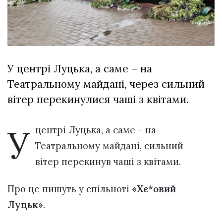
Зіньківський
залишив у
27 Липня 2026
Луцьку
776 переглядів
три...
Всі розділи
У центрі Луцька, а саме – на
Персона
Театральному майдані, через сильний
Лайф
вітер перекинулися чаші з квітами.
Афіша
ZONE 18+
У
центрі Луцька, а саме – на
Театральному майдані, сильний
Контакти
вітер перекинув чаші з квітами.
Політика конфіденційності
Про це пишуть у спільноті
«Хє*овий
Луцьк»
.