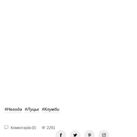
#Негода
#Луцьк
#Клумби
Коментарів (0)
2291