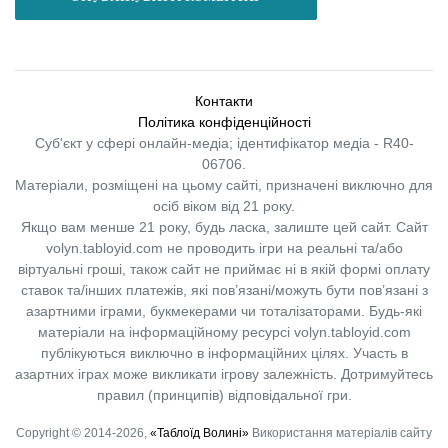
Контакти
Політика конфіденційності
Суб'єкт у сфері онлайн-медіа; ідентифікатор медіа - R40-
06706.
Матеріали, розміщені на цьому сайті, призначені виключно для
осіб віком від 21 року.
Якщо вам менше 21 року, будь ласка, залиште цей сайт.
Сайт
volyn.tabloyid.com не проводить ігри на реальні та/або
віртуальні гроші, також сайт не приймає ні в якій формі оплату
ставок та/інших платежів, які пов’язані/можуть бути пов’язані з
азартними іграми, букмекерами чи тоталізаторами. Будь-які
матеріали на інформаційному ресурсі volyn.tabloyid.com
публікуються виключно в інформаційних цілях. Участь в
азартних іграх може викликати ігрову залежність. Дотримуйтесь
правил (принципів) відповідальної гри.
Copyright © 2014-2026,
«Таблоїд Волині»
Використання матеріалів сайту