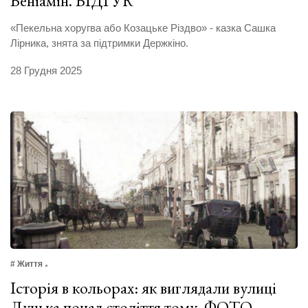
Веніамін. ВІДГУК
«Пекельна хоругва або Козацьке Різдво» - казка Сашка
Лірника, знята за підтримки Держкіно.
28 Грудня 2025
# Життя
Історія в кольорах: як виглядали вулиці
Луцька понад століття тому. ФОТО