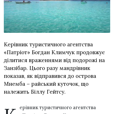
Зіньківський
залишив у
27 Липня 2026
Луцьку
741 переглядів
три...
Всі розділи
Персона
Керівник туристичного агентства
Лайф
«Патріот» Богдан Климчук продовжує
Афіша
ділитися враженнями від подорожі на
ZONE 18+
Занзібар. Цього разу мандрівник
Контакти
показав, як відправився до острова
Політика конфіденційності
Мнемба – райський куточок, що
належить Біллу Гейтсу.
ерівник туристичного агентства