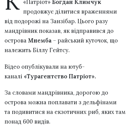
К
«Патріот»
Богдан Климчук
продовжує ділитися враженнями
від подорожі на Занзібар. Цього разу
мандрівник показав, як відправився до
острова
Мнемба
– райський куточок, що
належить Біллу Гейтсу.
Відео опублікували на ютуб-
каналі
«Турагентство Патріот».
За словами мандрівника, дорогою до
острова можна поплавати з дельфінами
та подивитися на екзотичних риб, яких там
понад 600 видів.