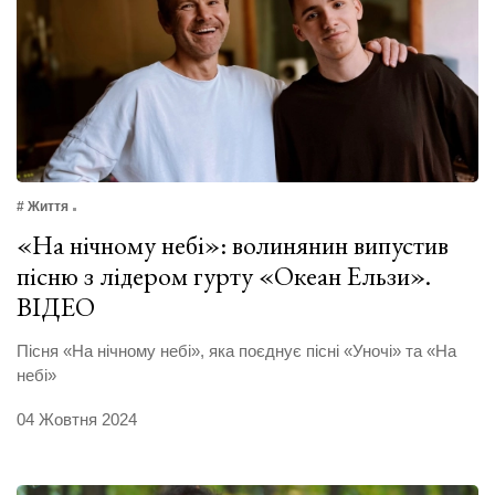
# Життя
«На нічному небі»: волинянин випустив
пісню з лідером гурту «Океан Ельзи».
ВІДЕО
Пісня «На нічному небі», яка поєднує пісні «Уночі» та «На
небі»
04 Жовтня 2024