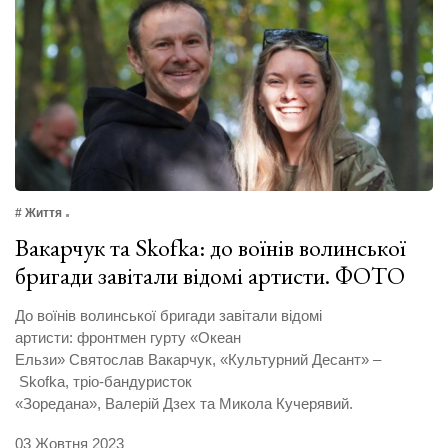
# Життя
Вакарчук та Skofka: до воїнів волинської
бригади завітали відомі артисти. ФОТО
До воїнів волинської бригади завітали відомі
артисти: фронтмен гурту «Океан
Ельзи» Святослав Вакарчук, «Культурний Десант» –
Skofka, тріо-бандуристок
«Зоредана», Валерій Дзех та Микола Кучерявий.
03 Жовтня 2023