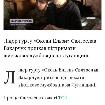
Зіньківський
залишив у
27 Липня 2026
Луцьку
754 переглядів
три...
Всі розділи
Персона
Лідер гурту «Океан Ельзи» Святослав
Лайф
Вакарчук приїхав підтримати
Афіша
військовослужбовців на Луганщині.
ZONE 18+
Л
Контакти
ідер гурту «Океан Ельзи»
Святослав
Політика конфіденційності
Вакарчук
приїхав підтримати
військовослужбовців на Луганщині.
Про це йдеться в сюжеті
ТСН
.