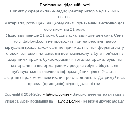
Політика конфіденційності
Суб'єкт у сфері онлайн-медіа; ідентифікатор медіа - R40-
06706.
Матеріали, розміщені на цьому сайті, призначені виключно для
осіб віком від 21 року.
Якщо вам менше 21 року, будь ласка, залиште цей сайт.
Сайт
volyn.tabloyid.com не проводить ігри на реальні та/або
віртуальні гроші, також сайт не приймає ні в якій формі оплату
ставок та/інших платежів, які пов’язані/можуть бути пов’язані з
азартними іграми, букмекерами чи тоталізаторами. Будь-які
матеріали на інформаційному ресурсі volyn.tabloyid.com
публікуються виключно в інформаційних цілях. Участь в
азартних іграх може викликати ігрову залежність. Дотримуйтесь
правил (принципів) відповідальної гри.
Copyright © 2014-2026,
«Таблоїд Волині»
Використання матеріалів сайту
лише за умови посилання на
«Таблоїд Волині»
не нижче другого абзацу.