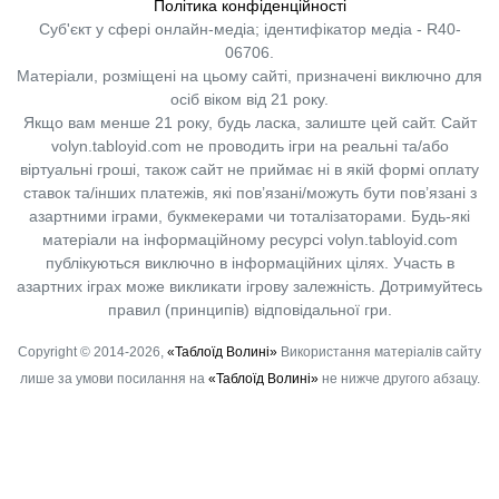
Політика конфіденційності
Суб'єкт у сфері онлайн-медіа; ідентифікатор медіа - R40-
06706.
Матеріали, розміщені на цьому сайті, призначені виключно для
осіб віком від 21 року.
Якщо вам менше 21 року, будь ласка, залиште цей сайт.
Сайт
volyn.tabloyid.com не проводить ігри на реальні та/або
віртуальні гроші, також сайт не приймає ні в якій формі оплату
ставок та/інших платежів, які пов’язані/можуть бути пов’язані з
азартними іграми, букмекерами чи тоталізаторами. Будь-які
матеріали на інформаційному ресурсі volyn.tabloyid.com
публікуються виключно в інформаційних цілях. Участь в
азартних іграх може викликати ігрову залежність. Дотримуйтесь
правил (принципів) відповідальної гри.
Copyright © 2014-2026,
«Таблоїд Волині»
Використання матеріалів сайту
лише за умови посилання на
«Таблоїд Волині»
не нижче другого абзацу.