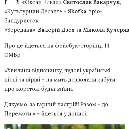
«Океан Ельзи»
Святослав
Вакарчук
,
«Культурний Десант» –
Skofka
, тріо-
бандуристок
«Зоредана»,
Валерій
Дзех
та
Микола
Кучеря
Про це йдеться на фейсбук-сторінці 14
ОМБр.
«Хвилини відпочинку, чудові українські
пісні та вірші – на мить дозволили забути
про жорстокі будні війни.
Дякуємо, за гарний настрій! Разом – до
Перемоги!» – йдеться у дописі.