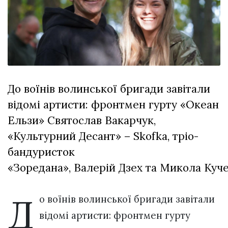
відбулася
XIX
29 Липня 2026
Спартакіада
580 переглядів
VolWe...
Всі розділи
Персона
До воїнів волинської бригади завітали
Лайф
відомі артисти: фронтмен гурту «Океан
Афіша
Ельзи» Святослав Вакарчук,
ZONE 18+
«Культурний Десант» – Skofka, тріо-
Контакти
бандуристок
Політика конфіденційності
«Зоредана», Валерій Дзех та Микола Куч
Д
о воїнів волинської бригади завітали
відомі артисти: фронтмен гурту