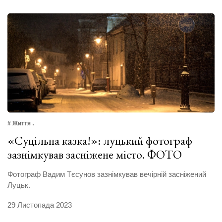
# Життя
«Суцільна казка!»: луцький фотограф
зазнімкував засніжене місто. ФОТО
Фотограф Вадим Тєсунов зазнімкував вечірній засніжений
Луцьк.
29 Листопада 2023