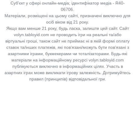
Суб'єкт у сфері онлайн-медіа; ідентифікатор медіа - R40-
06706.
Матеріали, розміщені на цьому сайті, призначені виключно для
осіб віком від 21 року.
Якщо вам менше 21 року, будь ласка, залиште цей сайт.
Сайт
volyn.tabloyid.com не проводить ігри на реальні та/або
віртуальні гроші, також сайт не приймає ні в якій формі оплату
ставок та/інших платежів, які пов’язані/можуть бути пов’язані з
азартними іграми, букмекерами чи тоталізаторами. Будь-які
матеріали на інформаційному ресурсі volyn.tabloyid.com
публікуються виключно в інформаційних цілях. Участь в
азартних іграх може викликати ігрову залежність. Дотримуйтесь
правил (принципів) відповідальної гри.
Copyright © 2014-2026,
«Таблоїд Волині»
Використання матеріалів сайту
лише за умови посилання на
«Таблоїд Волині»
не нижче другого абзацу.