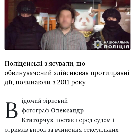
відбулася
XIX
29 Липня 2026
Спартакіада
569 переглядів
VolWe...
Всі розділи
Персона
Лайф
Поліцейські з’ясували, що
Афіша
обвинувачений здійснював протиправні
ZONE 18+
дії, починаючи з 2011 року
Контакти
Політика конфіденційності
В
ідомий зірковий
фотограф
Олександр
Ктиторчук
постав перед судом і
отримав вирок за вчинення сексуальних