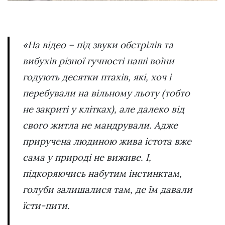
«На відео – під звуки обстрілів та
вибухів різної гучності наші воїни
годують десятки птахів, які, хоч і
перебували на вільному льоту (тобто
не закриті у клітках), але далеко від
свого житла не мандрували. Адже
приручена людиною жива істота вже
сама у природі не виживе. І,
підкоряючись набутим інстинктам,
голуби залишалися там, де їм давали
їсти-пити.