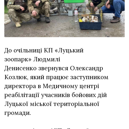
відбулася
XIX
29 Липня 2026
Спартакіада
541 переглядів
VolWe...
Всі розділи
Персона
До очільниці КП «Луцький
Лайф
зоопарк» Людмилі
Афіша
Денисенко звернувся Олександр
ZONE 18+
Козлюк, який працює заступником
Контакти
директора в Медичному центрі
Політика конфіденційності
реабілітації учасників бойових дій
Луцької міської територіальної
громади.