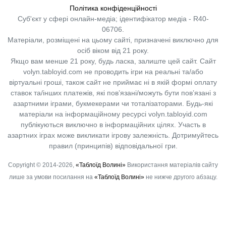
Політика конфіденційності
Суб'єкт у сфері онлайн-медіа; ідентифікатор медіа - R40-
06706.
Матеріали, розміщені на цьому сайті, призначені виключно для
осіб віком від 21 року.
Якщо вам менше 21 року, будь ласка, залиште цей сайт.
Сайт
volyn.tabloyid.com не проводить ігри на реальні та/або
віртуальні гроші, також сайт не приймає ні в якій формі оплату
ставок та/інших платежів, які пов’язані/можуть бути пов’язані з
азартними іграми, букмекерами чи тоталізаторами. Будь-які
матеріали на інформаційному ресурсі volyn.tabloyid.com
публікуються виключно в інформаційних цілях. Участь в
азартних іграх може викликати ігрову залежність. Дотримуйтесь
правил (принципів) відповідальної гри.
Copyright © 2014-2026,
«Таблоїд Волині»
Використання матеріалів сайту
лише за умови посилання на
«Таблоїд Волині»
не нижче другого абзацу.