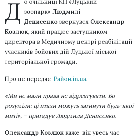
Д
о очільниці КП «Луцький
зоопарк»
Людмилі
Денисенко
звернувся
Олександр
Козлюк,
який працює заступником
директора в Медичному центрі реабілітації
учасників бойових дій Луцької міської
територіальної громади
.
Про це передає
Район.in.ua.
«Ми не мали права не відреагувати. Бо
розуміли: ці птахи можуть загинути будь-якої
миті», – пригадує Людмила Денисенко.
Олександр Козлюк
каже: він увесь час