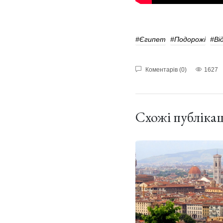
#Єгипет
#подорожі
#ві
Коментарів (0)
1627
Схожі публікац