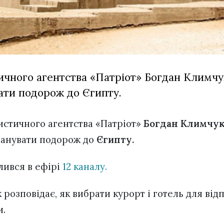
ичного агентства «Патріот» Богдан Климчук
ати подорож до Єгипту.
истичного агентства «Патріот»
Богдан Климчу
ланувати подорож до
Єгипту.
лився в ефірі
12 каналу.
 розповідає, як вибрати курорт і готель для від
и.