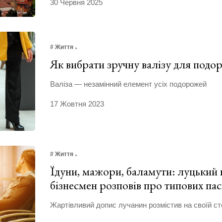
30 Червня 2025
# Життя
Як вибрати зручну валізу для подо
Валіза — незамінний елемент усіх подорожей
17 Жовтня 2023
# Життя
Їдуни, мажори, баламути: луцький 
бізнесмен розповів про типових пас
Жартівливий допис лучанин розмістив на своїй сто