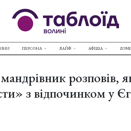
ВИНИ
ПЕРСОНА
ЛАЙФ
АФІША
ZONE
мандрівник розповів, я
сти» з відпочинком у Єг