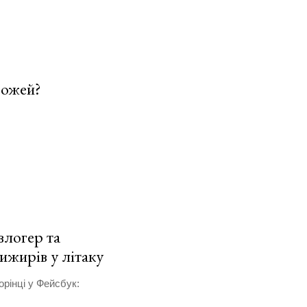
рожей?
влогер та
ижирів у літаку
рінці у Фейсбук: