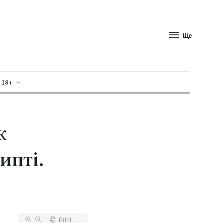
Ще
 18+
к
ипті.
Print