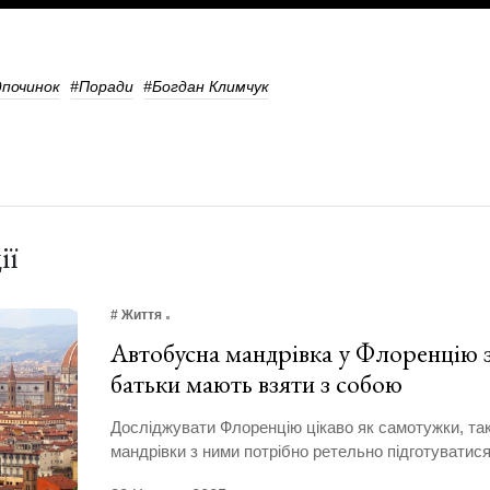
дпочинок
#поради
#Богдан Климчук
ії
# Життя
Автобусна мандрівка у Флоренцію з
батьки мають взяти з собою
Досліджувати Флоренцію цікаво як самотужки, так 
мандрівки з ними потрібно ретельно підготуватися