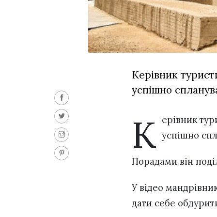
Керівник турист
успішно спланув
К
ерівник тур
успішно сп
Порадами він поді
У відео мандрівник
дати себе обдурит