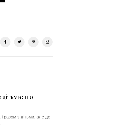
 дітьми: що
і разом з дітьми, але до
.