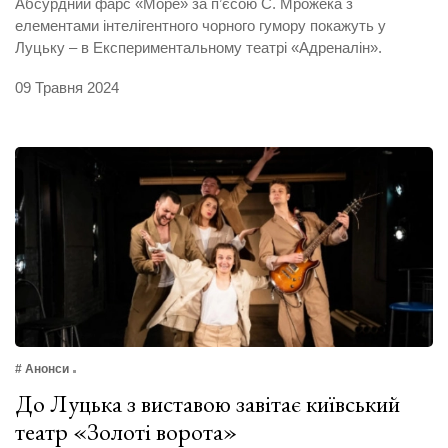
Абсурдний фарс «Море» за п’єсою С. Мрожека з
елементами інтелігентного чорного гумору покажуть у
Луцьку – в Експериментальному театрі «Адреналін».
09 Травня 2024
# Анонси
До Луцька з виставою завітає київський
театр «Золоті ворота»