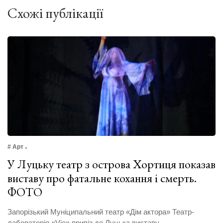
Схожі публікації
# Арт
У Луцьку театр з острова Хортиця показав
виставу про фатальне кохання і смерть.
ФОТО
Запорізький Муніципальний театр «Дім актора» Театр-
лабораторія «Vіе» привіз до Луцька виставу