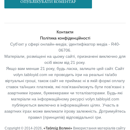
ОПУБЛІКУВАТИ КОМЕНТАР
Контакти
Політика конфіденційності
Суб'єкт у сфері онлайн-медіа; ідентифікатор медіа - R40-
06706.
Матеріали, розміщені на цьому сайті, призначені виключно для
осіб віком від 21 року.
Якщо вам менше 21 року, будь ласка, залиште цей сайт.
Сайт
volyn.tabloyid.com не проводить ігри на реальні та/або
віртуальні гроші, також сайт не приймає ні в якій формі оплату
ставок та/інших платежів, які пов’язані/можуть бути пов’язані з
азартними іграми, букмекерами чи тоталізаторами. Будь-які
матеріали на інформаційному ресурсі volyn.tabloyid.com
публікуються виключно в інформаційних цілях. Участь в
азартних іграх може викликати ігрову залежність. Дотримуйтесь
правил (принципів) відповідальної гри.
Copyright © 2014-2026,
«Таблоїд Волині»
Використання матеріалів сайту