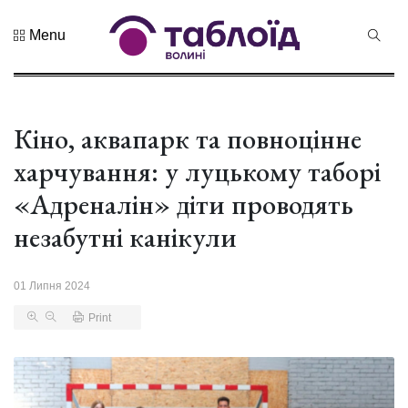
Menu
Не пропустіть
Дрони,
оркестр та
щирі емоції:
Кіно, аквапарк та повноцінне
04 Серпня 2026
нацгварді...
265 переглядів
харчування: у луцькому таборі
Гороскоп на
«Адреналін» діти проводять
серпень для
всіх знаків
незабутні канікули
02 Серпня 2026
зоді...
588 переглядів
01 Липня 2024
У Луцьку
відбулася
Print
XIX
29 Липня 2026
Спартакіада
523 переглядів
VolWe...
Гамлет