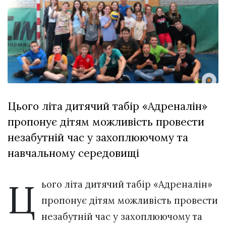
Зіньківський
залишив у
27 Липня 2026
Луцьку
775 переглядів
три...
Всі розділи
Персона
Лайф
Цього літа дитячий табір «Адреналін»
Афіша
пропонує дітям можливість провести
ZONE 18+
незабутній час у захоплюючому та
Контакти
навчальному середовищі
Політика конфіденційності
Ц
ього літа дитячий табір «Адреналін»
пропонує дітям можливість провести
незабутній час у захоплюючому та