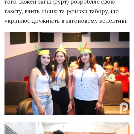
того, кожен загін (гурт) розробляє свою
газету, вчить пісню та речівки табору, що
укріплює дружність в загоновому колективі.