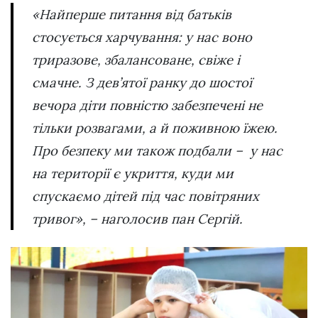
«Найперше питання від батьків
стосується харчування: у нас воно
триразове, збалансоване, свіже і
смачне. З дев’ятої ранку до шостої
вечора діти повністю забезпечені не
тільки розвагами, а й поживною їжею.
Про безпеку ми також подбали – у нас
на території є укриття, куди ми
спускаємо дітей під час повітряних
тривог», – наголосив пан Сергій.