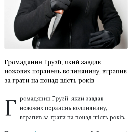
Зіньківський
залишив у
27 Липня 2026
Луцьку
684 переглядів
три...
Всі розділи
Персона
Лайф
Громадянин Грузії, який завдав
Афіша
ножових поранень волинянину, втрапив
ZONE 18+
за ґрати на понад шість років
Контакти
Політика конфіденційності
Г
ромадянин Грузії, який завдав
ножових поранень волинянину,
втрапив за ґрати на понад шість років.