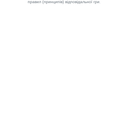
правил (принципів) відповідальної гри.
Copyright © 2014-2026,
«Таблоїд Волині»
Використання матеріалів сайту
лише за умови посилання на
«Таблоїд Волині»
не нижче другого абзацу.