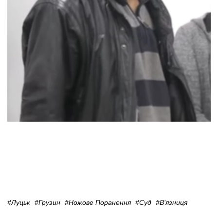
#Луцьк
#Грузин
#Ножове Поранення
#суд
#в'язниця