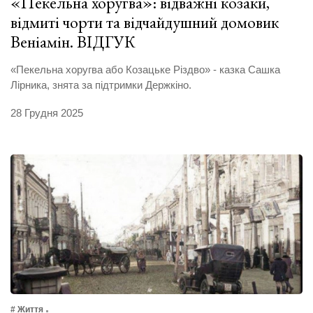
«Пекельна хоругва»: відважні козаки,
відмиті чорти та відчайдушний домовик
Веніамін. ВІДГУК
«Пекельна хоругва або Козацьке Різдво» - казка Сашка
Лірника, знята за підтримки Держкіно.
28 Грудня 2025
# Життя