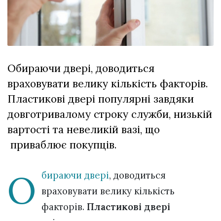
відбулася
XIX
29 Липня 2026
Спартакіада
613 переглядів
VolWe...
Всі розділи
Обираючи двері, доводиться
Персона
враховувати велику кількість факторів.
Лайф
Пластикові двері популярні завдяки
Афіша
довготривалому строку служби, низькій
ZONE 18+
вартості та невеликій вазі, що
приваблює покупців.
Контакти
Політика конфіденційності
О
бираючи двері
, доводиться
враховувати велику кількість
факторів.
Пластикові двері