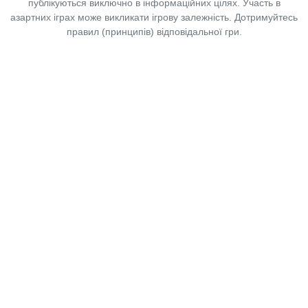
публікуються виключно в інформаційних цілях. Участь в
азартних іграх може викликати ігрову залежність. Дотримуйтесь
правил (принципів) відповідальної гри.
Copyright © 2014-2026,
«Таблоїд Волині»
Використання матеріалів сайту
лише за умови посилання на
«Таблоїд Волині»
не нижче другого абзацу.