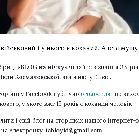
військовий і у нього є коханий. Але я мушу
убриці
«BLOG на нічку»
читайте зізнання 33-річ
Лєди Космачевської,
яка живе у Києві.
торінці у Facebook публічно
оголосила
, що вихо
кового, у якого вже 15 років є коханий чоловік.
чити і свій блог на сторінках нашого інтернет-
 на електронку:
tabloyid@gmail.com
.