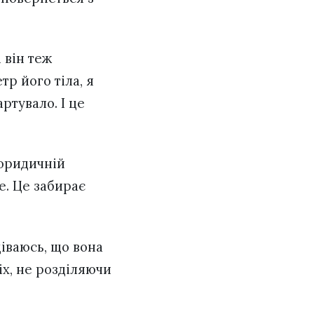
 він теж
тр його тіла, я
артувало. І це
 юридичній
е. Це забирає
іваюсь, що вона
іх, не розділяючи