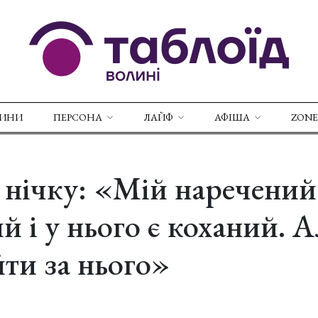
ВИНИ
ПЕРСОНА
ЛАЙФ
АФІША
ZONE
нічку: «Мій наречений
й і у нього є коханий. А
ти за нього»