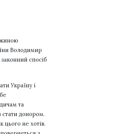
ружиною
раїни Володимир
 законний спосіб
ати Україну і
ебе
одичам та
в стати донором.
 цього не хотів.
 повернеться з