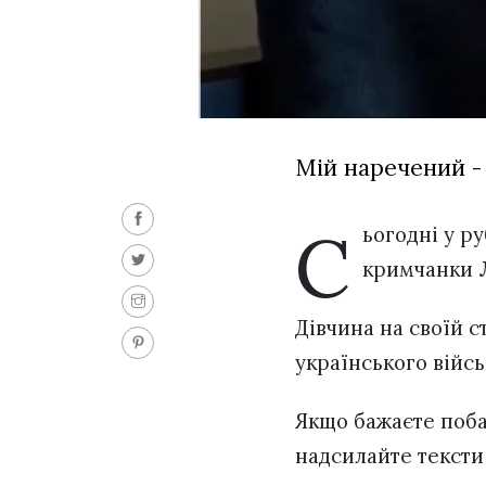
Мій наречений - 
С
ьогодні у р
кримчанки
Дівчина на своїй с
українського війсь
Якщо бажаєте поба
надсилайте тексти