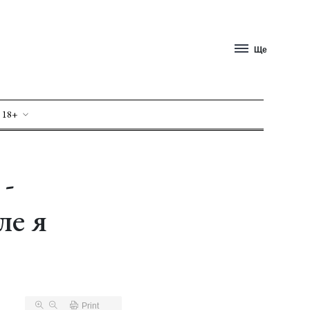
Ще
 18+
 -
ле я
Print