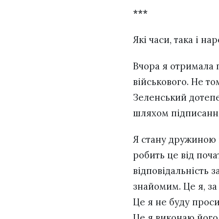
***
Які часи, така і на
Вчора я отримала 
військового. Не т
Зеленський дотепе
шляхом підписання
Я стану дружиною 
робить це від поч
відповідальність з
знайомим. Це я, за
Це я не буду проси
Це я виконаю його 