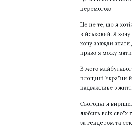
перемогою.
Це не те, що я хот
військовий. Я хочу
хочу завжди знати д
право я можу мати з
В мого майбутнього
площині України й
надважливе з житт
Сьогодні я виріши
любить всіх своїх 
за гендером та се