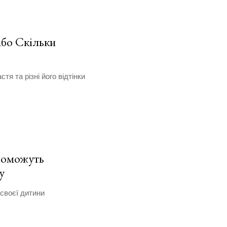
або Скільки
тя та різні його відтінки
опоможуть
у
своєї дитини