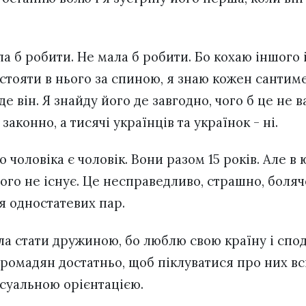
іла б робити. Не мала б робити. Бо кохаю іншого і
 стояти в нього за спиною, я знаю кожен сантиме
е він. Я знайду його де завгодно, чого б це не в
аконно, а тисячі українців та українок - ні.
 чоловіка є чоловік. Вони разом 15 років. Але в
ого не існує. Це несправедливо, страшно, боляч
я одностатевих пар.
ла стати дружиною, бо люблю свою країну і спод
громадян достатньо, щоб піклуватися про них вс
ксуальною орієнтацією.