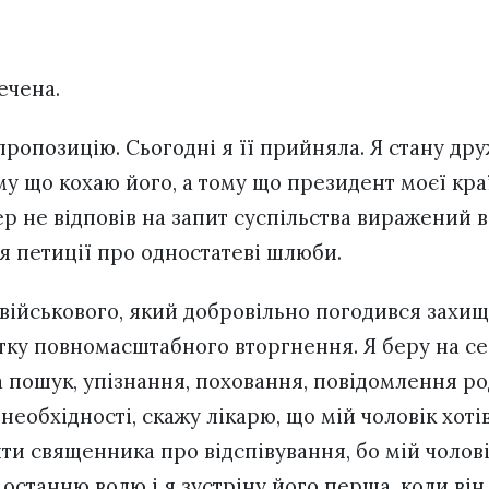
речена.
пропозицію. Сьогодні я її прийняла. Я стану д
ому що кохаю його, а тому що президент моєї к
р не відповів на запит суспільства виражений в
 петиції про одностатеві шлюби.
військового, який добровільно погодився захищ
атку повномасштабного вторгнення. Я беру на с
а пошук, упізнання, поховання, повідомлення р
 необхідності, скажу лікарю, що мій чоловік хоті
ти священника про відспівування, бо мій чоловік
останню волю і я зустріну його перша, коли він