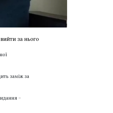
 вийти за нього
ної
дить заміж за
видання –