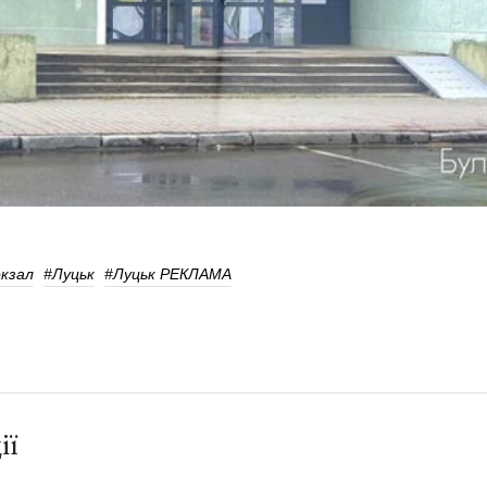
окзал
#Луцьк
#Луцьк РЕКЛАМА
ії