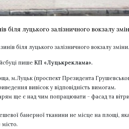
ів біля луцького залізничного вокзалу змін
азинів біля луцького залізничного вокзалу зміни
ейсбуці пише
КП «Луцькреклама».
ща, м.Луцьк (проспект Президента Грушевськог
иведення вивісок у відповідність вимогам.
ям ще є над чим попрацювати - фасад та вітри
дешевої банерної тканини не місце на площі, як
 місто.