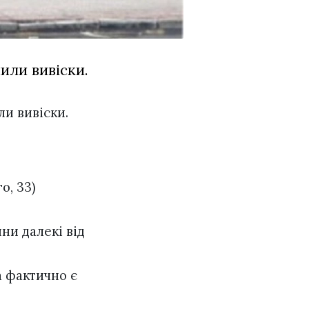
или вивіски.
ли вивіски.
о, 33)
ни далекі від
а фактично є