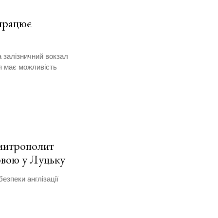
 працює
а залізничний вокзал
я має можливість
 митрополит
овою у Луцьку
езпеки англізації