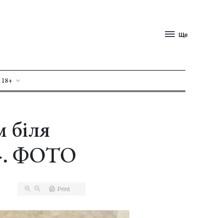
Ще
 18+
м біля
у». ФОТО
Print