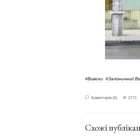
#вивіски
#Залізничний В
Коментарів (0)
2771
Схожі публікац