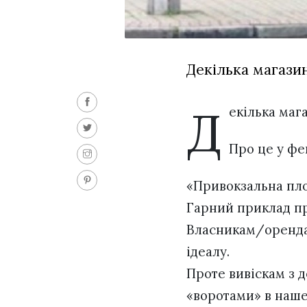
Декілька магазин
Д
екілька маг
Про це у ф
«Привокзальна пло
Гарний приклад пр
Власникам/орендар
ідеалу.
Проте вивіскам з 
«воротами» в наше