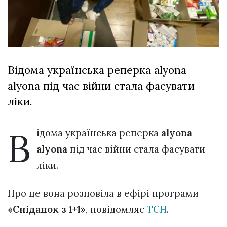
Зіньківський
залишив у
27 Липня 2026
Луцьку
773 переглядів
три...
Всі розділи
Відома українська реперка alyona
Персона
alyona під час війни стала фасувати
Лайф
ліки.
Афіша
ZONE 18+
В
ідома українська реперка
alyona
alyona
під час війни стала фасувати
Контакти
ліки.
Політика конфіденційності
Про це вона розповіла в ефірі програми
«Сніданок з 1+1»
, повідомляє
ТСН
.