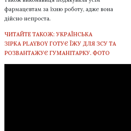
фармацевтам за їхню роботу, адже вона
дійсно непроста.
ЧИТАЙТЕ ТАКОЖ:
УКРАЇНСЬКА
ЗІРКА PLAYBOY ГОТУЄ ЇЖУ ДЛЯ ЗСУ ТА
РОЗВАНТАЖУЄ ГУМАНІТАРКУ. ФОТО