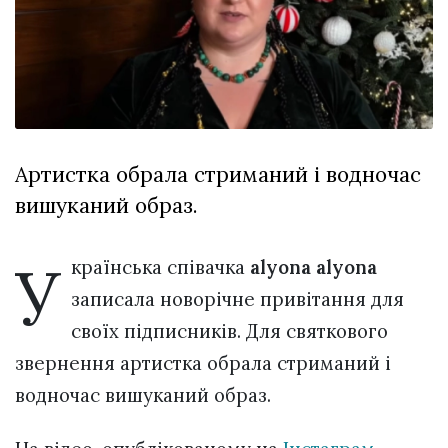
відбулася
XIX
29 Липня 2026
Спартакіада
544 переглядів
VolWe...
Всі розділи
Персона
Артистка обрала стриманий і водночас
Лайф
вишуканий образ.
Афіша
ZONE 18+
У
країнська співачка
аlyona alyona
Контакти
записала новорічне привітання для
Політика конфіденційності
своїх підписників. Для святкового
звернення артистка обрала стриманий і
водночас вишуканий образ.