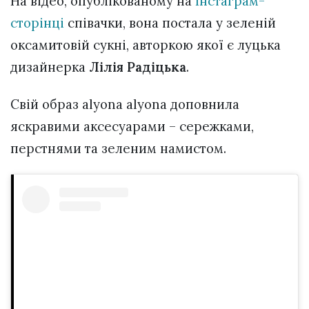
На відео, опублікованому на
Інстаграм-
сторінці
співачки, вона постала у зеленій
оксамитовій сукні, авторкою якої є луцька
дизайнерка
Лілія Радіцька
.
Свій образ аlyona alyona доповнила
яскравими аксесуарами – сережками,
перстнями та зеленим намистом.