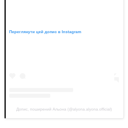
Переглянути цей допис в Instagram
Допис, поширений Альона (@alyona.alyona.official)