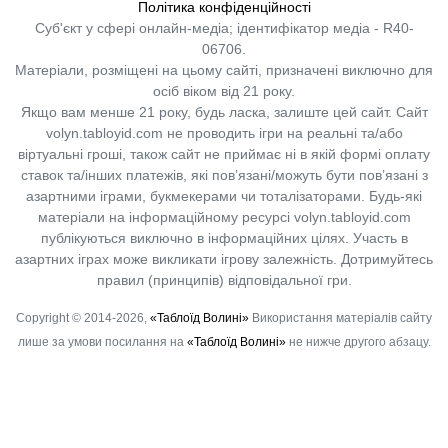
Політика конфіденційності
Суб'єкт у сфері онлайн-медіа; ідентифікатор медіа - R40-
06706.
Матеріали, розміщені на цьому сайті, призначені виключно для
осіб віком від 21 року.
Якщо вам менше 21 року, будь ласка, залиште цей сайт.
Сайт
volyn.tabloyid.com не проводить ігри на реальні та/або
віртуальні гроші, також сайт не приймає ні в якій формі оплату
ставок та/інших платежів, які пов’язані/можуть бути пов’язані з
азартними іграми, букмекерами чи тоталізаторами. Будь-які
матеріали на інформаційному ресурсі volyn.tabloyid.com
публікуються виключно в інформаційних цілях. Участь в
азартних іграх може викликати ігрову залежність. Дотримуйтесь
правил (принципів) відповідальної гри.
Copyright © 2014-2026,
«Таблоїд Волині»
Використання матеріалів сайту
лише за умови посилання на
«Таблоїд Волині»
не нижче другого абзацу.