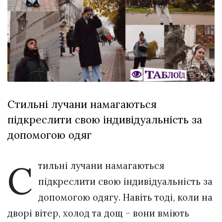
Зіньківський
залишив у
27 Липня 2026
Луцьку
775 переглядів
три...
Всі розділи
Персона
Лайф
Стильні лучани намагаються
Афіша
підкреслити свою індивідуальність за
ZONE 18+
допомогою одяг
Контакти
Політика конфіденційності
С
тильні лучани намагаються
підкреслити свою індивідуальність за
допомогою одягу. Навіть тоді, коли на
дворі вітер, холод та дощ – вони вміють