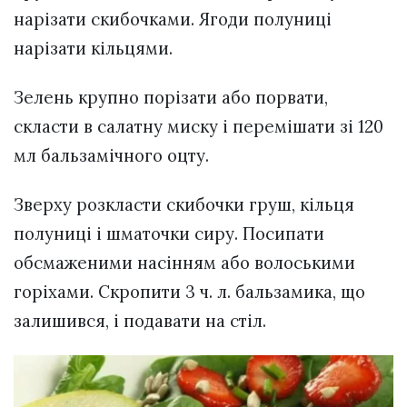
нарізати скибочками. Ягоди полуниці
нарізати кільцями.
Зелень крупно порізати або порвати,
скласти в салатну миску і перемішати зі 120
мл бальзамічного оцту.
Зверху розкласти скибочки груш, кільця
полуниці і шматочки сиру. Посипати
обсмаженими насінням або волоськими
горіхами. Скропити 3 ч. л. бальзамика, що
залишився, і подавати на стіл.