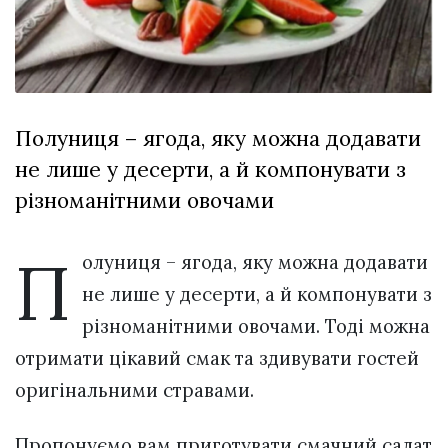
Зіньківський
залишив у
27 Липня 2026
Луцьку
711 переглядів
три...
Всі розділи
Полуниця – ягода, яку можна додавати
Персона
не лише у десерти, а й компонувати з
Лайф
різноманітними овочами
Афіша
ZONE 18+
П
олуниця – ягода, яку можна додавати
не лише у десерти, а й компонувати з
Контакти
різноманітними овочами. Тоді можна
Політика конфіденційності
отримати цікавий смак та здивувати гостей
оригінальними стравами.
Пропонуємо вам приготувати смачний салат