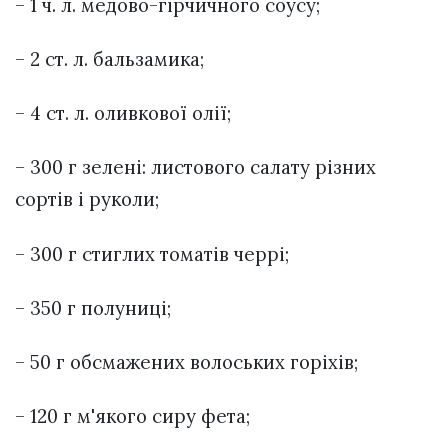
– 1 ч. л. медово-гірчичного соусу;
– 2 ст. л. бальзамика;
– 4 ст. л. оливкової олії;
– 300 г зелені: листового салату різних
сортів і руколи;
– 300 г стиглих томатів черрі;
– 350 г полуниці;
– 50 г обсмажених волоських горіхів;
– 120 г м'якого сиру фета;