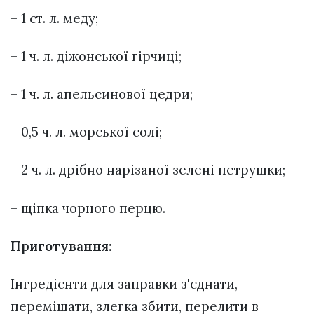
– 1 ст. л. меду;
– 1 ч. л. діжонської гірчиці;
– 1 ч. л. апельсинової цедри;
– 0,5 ч. л. морської солі;
– 2 ч. л. дрібно нарізаної зелені петрушки;
– щіпка чорного перцю.
Приготування:
Інгредієнти для заправки з'єднати,
перемішати, злегка збити, перелити в