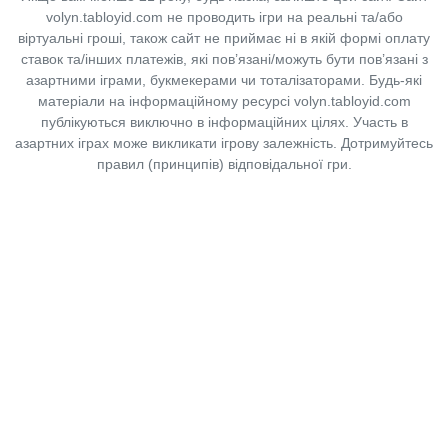
volyn.tabloyid.com не проводить ігри на реальні та/або
віртуальні гроші, також сайт не приймає ні в якій формі оплату
ставок та/інших платежів, які пов’язані/можуть бути пов’язані з
азартними іграми, букмекерами чи тоталізаторами. Будь-які
матеріали на інформаційному ресурсі volyn.tabloyid.com
публікуються виключно в інформаційних цілях. Участь в
азартних іграх може викликати ігрову залежність. Дотримуйтесь
правил (принципів) відповідальної гри.
Copyright © 2014-2026,
«Таблоїд Волині»
Використання матеріалів сайту
лише за умови посилання на
«Таблоїд Волині»
не нижче другого абзацу.