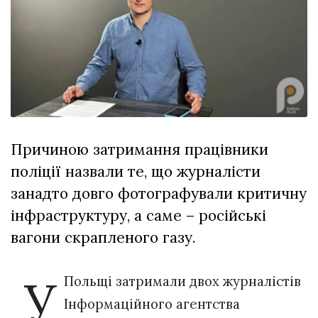
Зіньківський
залишив у
27 Липня 2026
Луцьку
701 переглядів
три...
Всі розділи
Персона
Лайф
Причиною затримання працівники
Афіша
поліції назвали те, що журналісти
ZONE 18+
занадто довго фотографували критичну
Контакти
інфраструктуру, а саме – російські
Політика конфіденційності
вагони скрапленого газу.
У
Польщі затримали двох журналістів
Інформаційного агентства