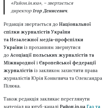
«Район.ін.юа», – звертається
директор
Ігор Денисевич
.
Редакція звертається до
Національної
спілки журналістів України
та Незалежної медіа-профспілки
України
із проханням звернутися
до
Асоціації польських журналістів та
Міжнародної
і
Європейської федерації
журналістів
із закликом захистити права
журналістів Юрія Конкевича та Олександра
Пілюка.
Також редакція закликає переглянути
матеріал на ютуб-каналі
Район.in.ua
Газ та