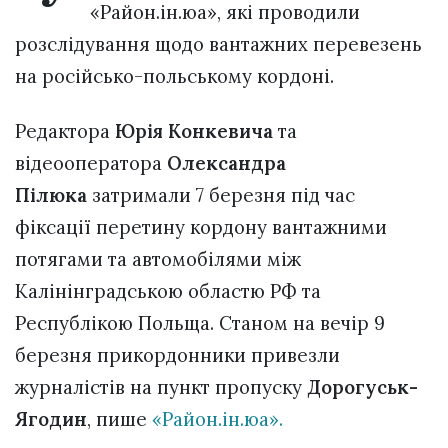
«Район.ін.юа», які проводили
розслідування щодо вантажних перевезень
на російсько-польському кордоні.
Редактора
Юрія Конкевича
та
відеооператора
Олександра
Пілюка
затримали 7 березня під час
фіксації перетину кордону вантажними
потягами та автомобілями між
Калінінградською областю РФ та
Республікою Польща. Станом на вечір 9
березня прикордонники привезли
журналістів на пункт пропуску
Дорогуськ-
Ягодин
, пише
«Район.ін.юа».