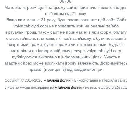
06706.
Матеріали, розміщені на цьому сайті, призначені виключно для
осіб віком від 21 року.
Якщо вам менше 21 року, будь ласка, залиште цей сайт.
Сайт
volyn.tabloyid.com не проводить ігри на реальні та/або
віртуальні гроші, також сайт не приймає ні в якій формі оплату
ставок та/інших платежів, які пов’язані/можуть бути пов’язані з
азартними іграми, букмекерами чи тоталізаторами. Будь-які
матеріали на інформаційному ресурсі volyn.tabloyid.com
публікуються виключно в інформаційних цілях. Участь в
азартних іграх може викликати ігрову залежність. Дотримуйтесь
правил (принципів) відповідальної гри.
Copyright © 2014-2026,
«Таблоїд Волині»
Використання матеріалів сайту
лише за умови посилання на
«Таблоїд Волині»
не нижче другого абзацу.