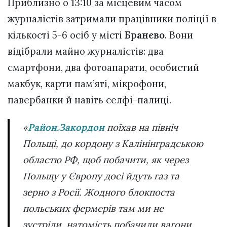
Приблизно о 13:10 за місцевим часом
журналістів затримали працівники поліції в
кількості 5-6 осіб у місті
Бранєво
. Вони
відібрали майно журналістів: два
смартфони, два фотоапарати, особистий
макбук, карти пам’яті, мікрофони,
павербанки й навіть селфі-палиці.
«
Район.Закордон
поїхав на північ
Польщі, до кордону з Калінінградською
областю РФ, щоб побачити, як через
Польщу у Європу досі йдуть газ та
зерно з Росії. Жодного блокпоста
польських фермерів там ми не
зустріли, натомість побачили вагони