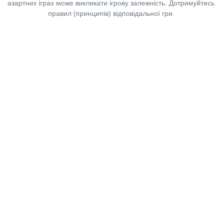
азартних іграх може викликати ігрову залежність. Дотримуйтесь
правил (принципів) відповідальної гри.
Copyright © 2014-2026,
«Таблоїд Волині»
Використання матеріалів сайту
лише за умови посилання на
«Таблоїд Волині»
не нижче другого абзацу.