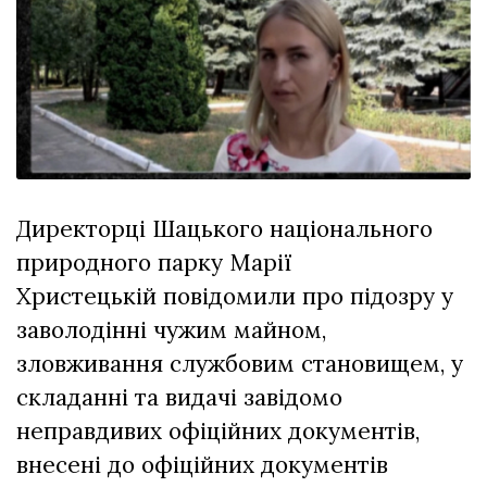
Зіньківський
залишив у
27 Липня 2026
Луцьку
715 переглядів
три...
Всі розділи
Персона
Лайф
Директорці Шацького національного
Афіша
природного парку Марії
ZONE 18+
Христецькій повідомили про підозру у
Контакти
заволодінні чужим майном,
Політика конфіденційності
зловживання службовим становищем, у
складанні та видачі завідомо
неправдивих офіційних документів,
внесені до офіційних документів