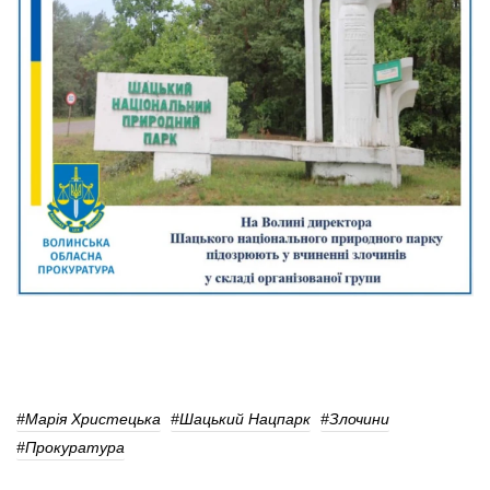
#Марія Христецька
#Шацький Нацпарк
#Злочини
#прокуратура