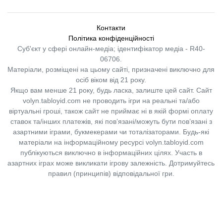
Контакти
Політика конфіденційності
Суб'єкт у сфері онлайн-медіа; ідентифікатор медіа - R40-
06706.
Матеріали, розміщені на цьому сайті, призначені виключно для
осіб віком від 21 року.
Якщо вам менше 21 року, будь ласка, залиште цей сайт.
Сайт
volyn.tabloyid.com не проводить ігри на реальні та/або
віртуальні гроші, також сайт не приймає ні в якій формі оплату
ставок та/інших платежів, які пов’язані/можуть бути пов’язані з
азартними іграми, букмекерами чи тоталізаторами. Будь-які
матеріали на інформаційному ресурсі volyn.tabloyid.com
публікуються виключно в інформаційних цілях. Участь в
азартних іграх може викликати ігрову залежність. Дотримуйтесь
правил (принципів) відповідальної гри.
Copyright © 2014-2026,
«Таблоїд Волині»
Використання матеріалів сайту
лише за умови посилання на
«Таблоїд Волині»
не нижче другого абзацу.