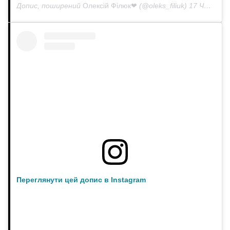
Допис, поширений
Олексій Філюк❤
(@oleks_filiuk)
17 Чер 2020 р. о 5:10 PDT
Переглянути цей допис в Instagram