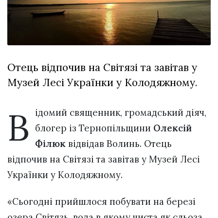
Зіньківський
залишив у
27 Липня 2026
Луцьку
767 переглядів
три...
Всі розділи
Отець відпочив на Світязі та завітав у
Персона
Музей Лесі Українки у Колодяжному.
Лайф
Афіша
В
ідомий священник, громадський діяч,
ZONE 18+
блогер із Тернопільщини
Олексій
Контакти
Філюк
відвідав Волинь. Отець
Політика конфіденційності
відпочив на Світязі та завітав у Музей Лесі
Українки у Колодяжному.
«Сьогодні прийшлося побувати на березі
озера Світязь, вода в якому чиста як сльоза,