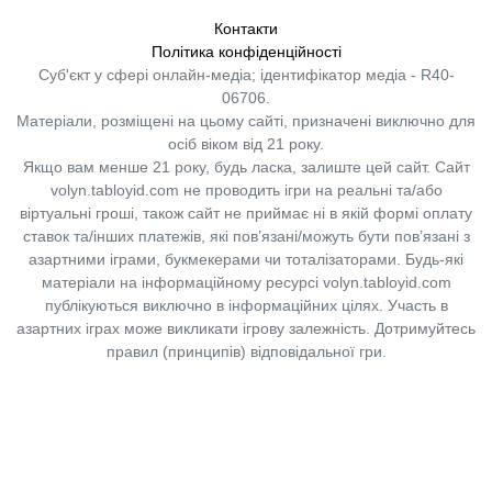
Контакти
Політика конфіденційності
Суб'єкт у сфері онлайн-медіа; ідентифікатор медіа - R40-
06706.
Матеріали, розміщені на цьому сайті, призначені виключно для
осіб віком від 21 року.
Якщо вам менше 21 року, будь ласка, залиште цей сайт.
Сайт
volyn.tabloyid.com не проводить ігри на реальні та/або
віртуальні гроші, також сайт не приймає ні в якій формі оплату
ставок та/інших платежів, які пов’язані/можуть бути пов’язані з
азартними іграми, букмекерами чи тоталізаторами. Будь-які
матеріали на інформаційному ресурсі volyn.tabloyid.com
публікуються виключно в інформаційних цілях. Участь в
азартних іграх може викликати ігрову залежність. Дотримуйтесь
правил (принципів) відповідальної гри.
Copyright © 2014-2026,
«Таблоїд Волині»
Використання матеріалів сайту
лише за умови посилання на
«Таблоїд Волині»
не нижче другого абзацу.