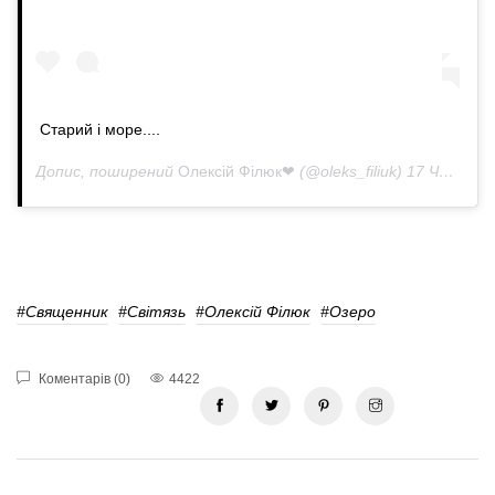
Старий і море....
Допис, поширений
Олексій Філюк❤
(@oleks_filiuk)
17 Чер 2020 р. о 12:03 PDT
#священник
#Світязь
#Олексій Філюк
#озеро
Коментарів (0)
4422