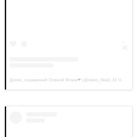
Допис, поширений Олексій Філюк❤ (@oleks_filiuk)
16 Чер 2020 р. о 10:50 PDT