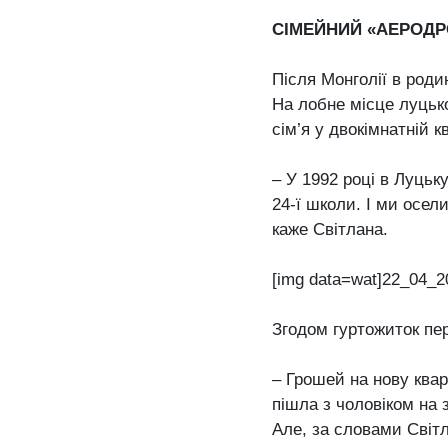
СІМЕЙНИЙ «АЕРОДР
Після Монголії в роди
На лобне місце луцьк
сім’я у двокімнатній к
– У 1992 році в Луцьк
24-ї школи. І ми осел
каже Світлана.
[img data=wat]22_04_2
Згодом гуртожиток пе
– Грошей на нову квар
пішла з чоловіком на 
Але, за словами Світл