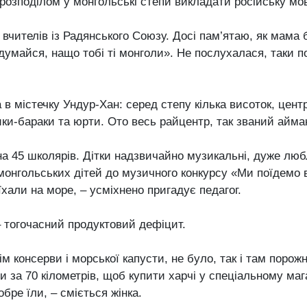
розподілом у монгольські степи викладати російську мов
 вчителів із Радянського Союзу. Досі пам’ятаю, як мама 
умайся, нащо тобі ті монголи». Не послухалася, таки по
в містечку Ундур-Хан: серед степу кілька висоток, цен
ки-бараки та юрти. Ото весь райцентр, так званий айма
а 45 школярів. Дітки надзвичайно музикальні, дуже люб
онгольських дітей до музичного конкурсу «Ми поїдемо в 
хали на море, – усміхнено пригадує педагог.
тогочасний продуктовий дефіцит.
рім консерви і морської капусти, не було, так і там порож
 за 70 кілометрів, щоб купити харчі у спеціальному маг
бре їли, – сміється жінка.