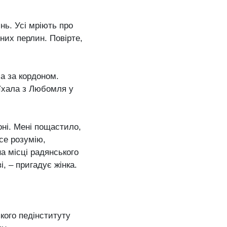
нь. Усі мріють про
них перлин. Повірте,
а за кордоном.
еїхала з Любомля у
оні. Мені пощастило,
се розумію,
а місці радянського
, – пригадує жінка.
кого педінституту