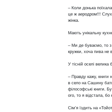
– Коли донька поїхал
це ж аеродром!!! Слух
жінка.
Мають унікальну кухн
– Ми де буваємо, то з
кружки, хоча пива не 
У тісній оселі велика 
– Правду кажу, книги 
в село на Сашину бат
філософські книги. Бу
ого, то я відстала, бо
Сім’я їздить на «Тойо