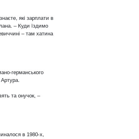
наєте, які зарплати в
тлана. – Куди їздимо
евиччині – там хатина
мано-германського
 Артура.
ять та онучок, –
чиналося в 1980-х,