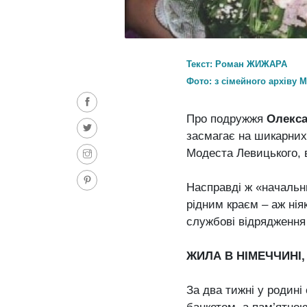
Текст: Роман ЖИЖАРА
Фото: з сімейного архіву
Про подружжя
Олекс
засмагає на шикарних 
Модеста Левицького, в
Насправді ж «начальни
рідним краєм – аж нія
службові відрядження 
ЖИЛА В НІМЕЧЧИНІ,
За два тижні у родин