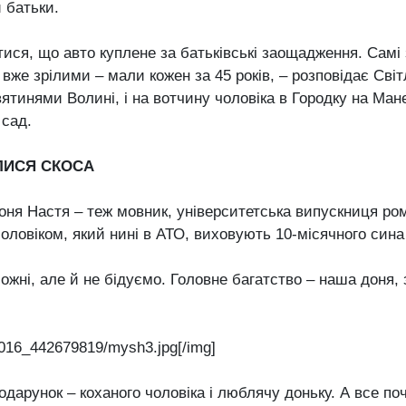
и батьки.
ися, що авто куплене за батьківські заощадження. Самі з
и вже зрілими – мали кожен за 45 років, – розповідає Сві
ятинями Волині, і на вотчину чоловіка в Городку на Ман
 сад.
ЛИСЯ СКОСА
оня Настя – теж мовник, університетська випускниця ро
чоловіком, який нині в АТО, виховують 10-місячного сина
ожні, але й не бідуємо. Головне багатство – наша доня, з
016_442679819/mysh3.jpg[/img]
одарунок – коханого чоловіка і люблячу доньку. А все по