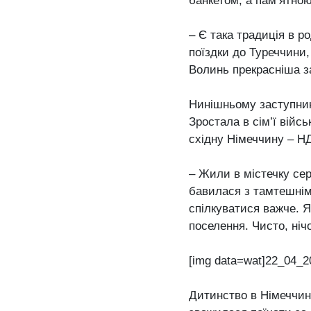
банкетом, а пам’ятно
– Є така традиція в р
поїздки до Туреччини,
Волинь прекрасніша за
Нинішньому заступник
Зростала в сім’ї вій
східну Німеччину – Н
– Жили в містечку сер
бавилася з тамтешніми
спілкуватися важче. Я
поселення. Чисто, нічо
[img data=wat]22_04_2
Дитинство в Німеччин