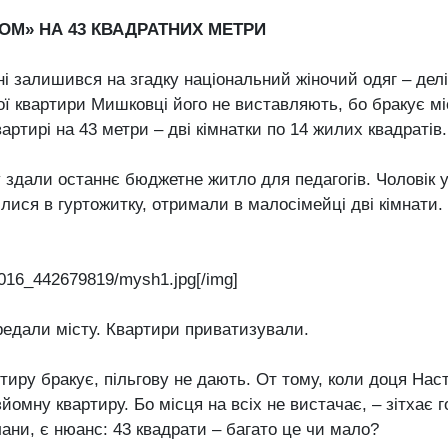
ОМ» НА 43 КВАДРАТНИХ МЕТРИ
ні залишився на згадку національний жіночий одяг – делі
ої квартири Мишковці його не виставляють, бо бракує мі
вартирі на 43 метри – дві кімнатки по 14 жилих квадратів.
у здали останнє бюджетне житло для педагогів. Чоловік
илися в гуртожитку, отримали в малосімейці дві кімнати.
016_442679819/mysh1.jpg[/img]
редали місту. Квартири приватизували.
тиру бракує, пільгову не дають. От тому, коли доця Нас
зйомну квартиру. Бо місця на всіх не вистачає, – зітхає 
ани, є нюанс: 43 квадрати – багато це чи мало?