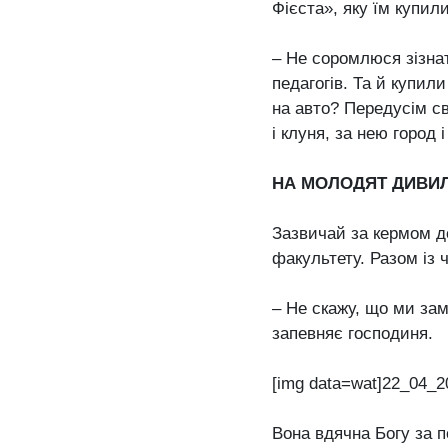
Фієста», яку їм купил
– Не соромлюся зізнат
педагогів. Та й купил
на авто? Передусім св
і клуня, за нею город і
НА МОЛОДЯТ ДИВИ
Зазвичай за кермом д
факультету. Разом із 
– Не скажу, що ми зам
запевняє господиня.
[img data=wat]22_04_2
Вона вдячна Богу за п