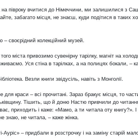
а на півроку вчитися до Німеччини, ми залишилися з Саш
айте, забагато місця, не знаєш, куди подітися в таких х
ю – своєрідний колекційний музей.
 того міста привозимо сувенірну тарілку, магніт на холод
вживаємо. Уся стіна в тарілках, а на полицях бокали, – к
бібліотека. Везли книги звідусіль, навіть з Монголії.
не для краси – всі прочитані. Зараз бракує місця, то час
ьківщину. Тішить, що й доню Настю привчили до читанн
ває, приходить і каже: «Мамо, а ти читала оту книгу?». 
 не знаю, не читала, – каже жінка.
ті-Ауріс» – придбали в розстрочку і на заміну старій мал