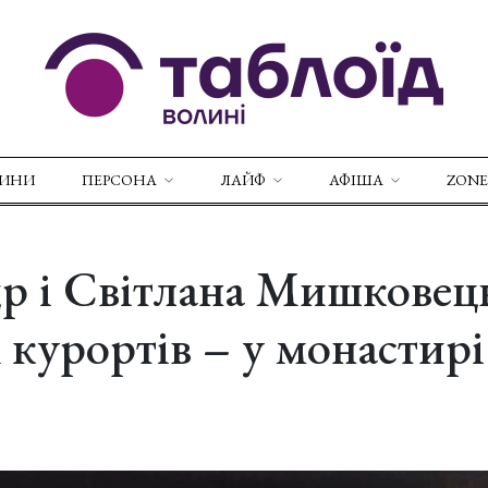
ВИНИ
ПЕРСОНА
ЛАЙФ
АФІША
ZONE
р і Світлана Мишковець
 курортів – у монастирі