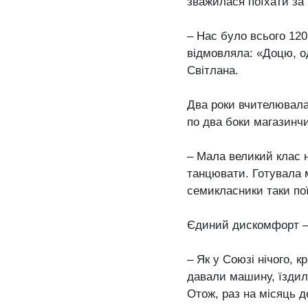
зважилася поїхати за 
– Нас було всього 120
відмовляла: «Доцю, од
Світлана.
Два роки вчителювала 
по два боки магазинчи
– Мала великий клас н
танцювати. Готувала м
семикласники таки пої
Єдиний дискомфорт – 
– Як у Союзі нічого, к
давали машину, їздили
Отож, раз на місяць до