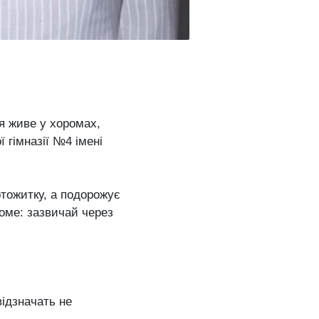
’я живе у хоромах,
 гімназії №4 імені
ртожитку, а подорожує
йоме: зазвичай через
ідзначать не