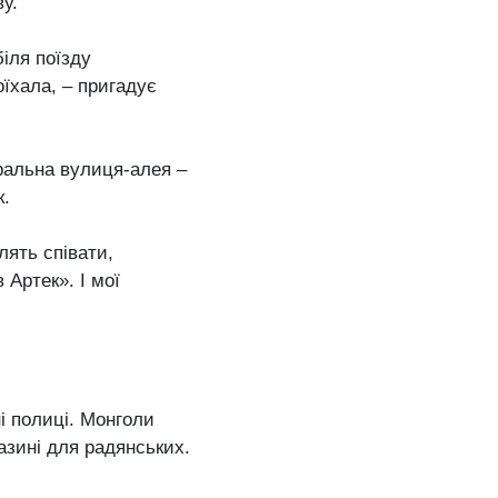
у.
біля поїзду
їхала, – пригадує
тральна вулиця-алея –
к.
лять співати,
Артек». І мої
ні полиці. Монголи
азині для радянських.