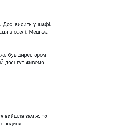
. Досі висить у шафі.
сця в оселі. Мешкає
 уже був директором
 Й досі тут живемо, –
тя вийшла заміж, то
господиня.