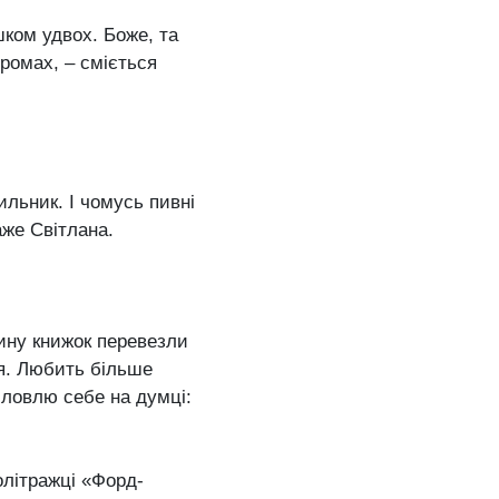
ком удвох. Боже, та
оромах, – сміється
ильник. І чомусь пивні
аже Світлана.
тину книжок перевезли
я. Любить більше
І ловлю себе на думці:
олітражці «Форд-