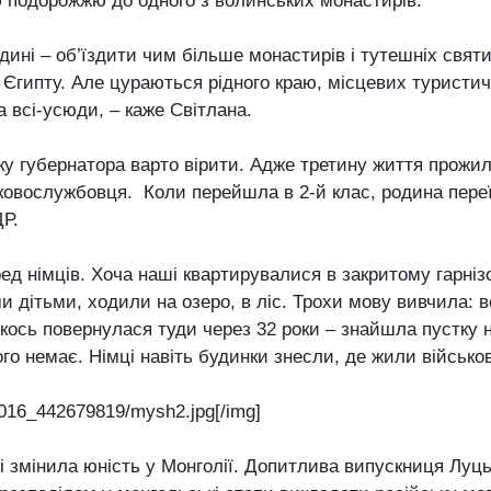
ю подорожжю до одного з волинських монастирів.
одині – об’їздити чим більше монастирів і тутешніх святи
 Єгипту. Але цураються рідного краю, місцевих туристич
 всі-усюди, – каже Світлана.
у губернатора варто вірити. Адже третину життя прожил
ськовослужбовця. Коли перейшла в 2-й клас, родина пер
ДР.
ед німців. Хоча наші квартирувалися в закритому гарніз
 дітьми, ходили на озеро, в ліс. Трохи мову вивчила: в
кось повернулася туди через 32 роки – знайшла пустку н
го немає. Німці навіть будинки знесли, де жили військові
016_442679819/mysh2.jpg[/img]
і змінила юність у Монголії. Допитлива випускниця Луць