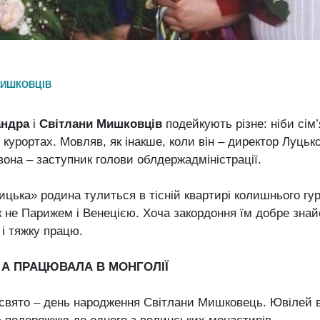
 МИШКОВЦІВ
андра
і
Світлани Мишковців
подейкують різне: ніби сім
курортах. Мовляв, як інакше, коли він – директор Луцької
она – заступник голови облдержадміністрації.
цька» родина тулиться в тісній квартирі колишнього гу
к не Парижем і Венецією. Хоча закордоння їм добре зна
і тяжку працю.
 А ПРАЦЮВАЛА В МОНГОЛІЇ
і свято – день народження Світлани Мишковець. Ювілей в