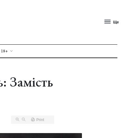
Ще
 18+
: Замість
Print