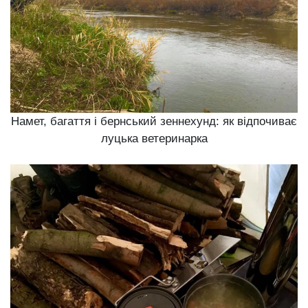
Намет, багаття і бернський зеннехунд: як відпочиває
луцька ветеринарка