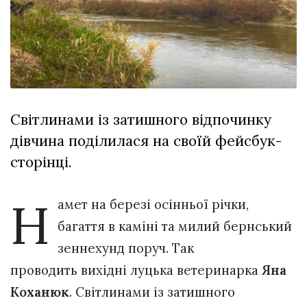
Зіньківський
залишив у
27 Липня 2026
Луцьку
775 переглядів
три...
Всі розділи
Персона
Світлинами із затишного відпочинку
Лайф
дівчина поділилася на своїй фейсбук-
Афіша
сторінці.
ZONE 18+
Н
Контакти
амет на березі осінньої річки,
Політика конфіденційності
багаття в каміні та милий бернський
зеннехунд поруч. Так
проводить вихідні луцька ветеринарка
Яна
Коханюк
. Світлинами із затишного