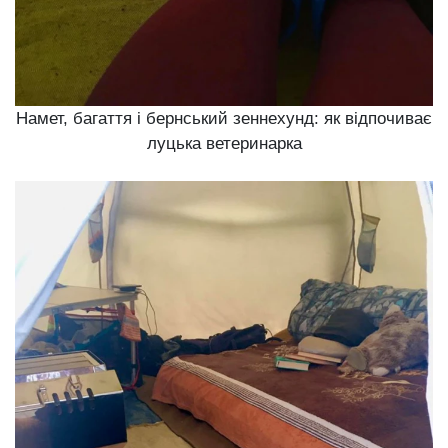
Намет, багаття і бернський зеннехунд: як відпочиває
луцька ветеринарка