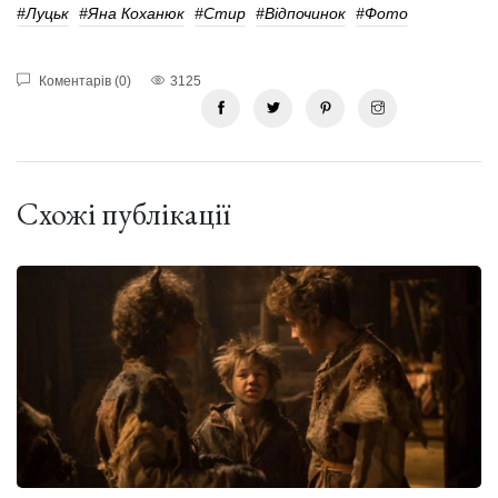
#Луцьк
#Яна Коханюк
#Стир
#відпочинок
#фото
Коментарів (0)
3125
Схожі публікації