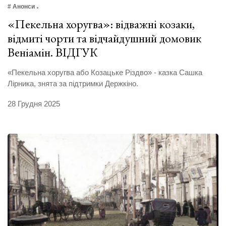
# Анонси
«Пекельна хоругва»: відважні козаки,
відмиті чорти та відчайдушний домовик
Веніамін. ВІДГУК
«Пекельна хоругва або Козацьке Різдво» - казка Сашка
Лірника, знята за підтримки Держкіно.
28 Грудня 2025