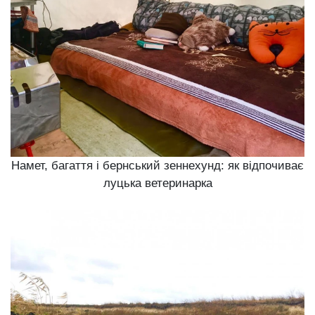
Намет, багаття і бернський зеннехунд: як відпочиває
луцька ветеринарка