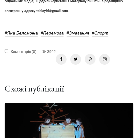
соціальних медіа). Щодо використання матеріалу пишіть на редакційну
електронну адресу
tabloyid@gmail.com
.
#Яна Беломоіна
#перемога
#змагання
#Спорт
Коментарів (0)
3992
Схожі публікації