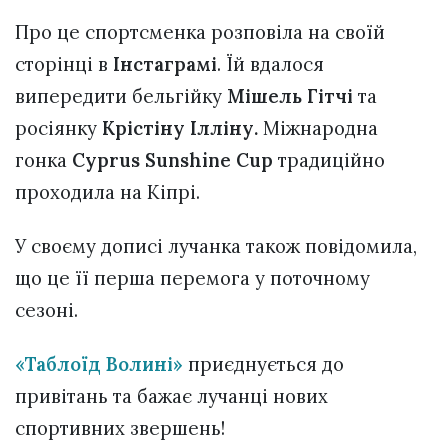
Про це спортсменка розповіла на своїй
сторінці в
Інстаграмі
. Їй вдалося
випередити бельгійку
Мішель Гітчі
та
росіянку
Крістіну Ілліну.
Міжнародна
гонка
Cyprus Sunshine Cup
традиційно
проходила на Кіпрі.
У своєму дописі лучанка також повідомила,
що це її перша перемога у поточному
сезоні.
«Таблоїд Волині»
приєднується до
привітань та бажає лучанці нових
спортивних звершень!