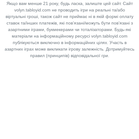
Якщо вам менше 21 року, будь ласка, залиште цей сайт.
Сайт
volyn.tabloyid.com не проводить ігри на реальні та/або
віртуальні гроші, також сайт не приймає ні в якій формі оплату
ставок та/інших платежів, які пов’язані/можуть бути пов’язані з
азартними іграми, букмекерами чи тоталізаторами. Будь-які
матеріали на інформаційному ресурсі volyn.tabloyid.com
публікуються виключно в інформаційних цілях. Участь в
азартних іграх може викликати ігрову залежність. Дотримуйтесь
правил (принципів) відповідальної гри.
Copyright © 2014-2026,
«Таблоїд Волині»
Використання матеріалів сайту
лише за умови посилання на
«Таблоїд Волині»
не нижче другого абзацу.