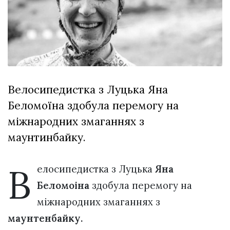
відбулася
XIX
29 Липня 2026
Спартакіада
553 переглядів
VolWe...
Гамлет
Зіньківський
залишив у
27 Липня 2026
Луцьку
806 переглядів
три...
Велосипедистка з Луцька Яна
Беломоїна здобула перемогу на
Всі розділи
міжнародних змаганнях з
Персона
маунтинбайку.
Лайф
Афіша
В
елосипедистка з Луцька
Яна
ZONE 18+
Беломоіна
здобула перемогу на
міжнародних змаганнях з
Контакти
маунтенбайку.
Політика конфіденційності