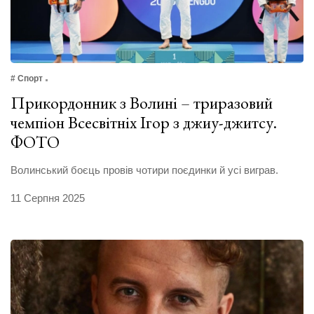
# Спорт
Прикордонник з Волині – триразовий
чемпіон Всесвітніх Ігор з джиу-джитсу.
ФОТО
Волинський боєць провів чотири поєдинки й усі виграв.
11 Серпня 2025